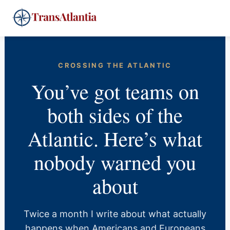
Skip
4
to
content
CROSSING THE ATLANTIC
You’ve got teams on
both sides of the
Atlantic. Here’s what
nobody warned you
about
Twice a month I write about what actually
happens when Americans and Europeans