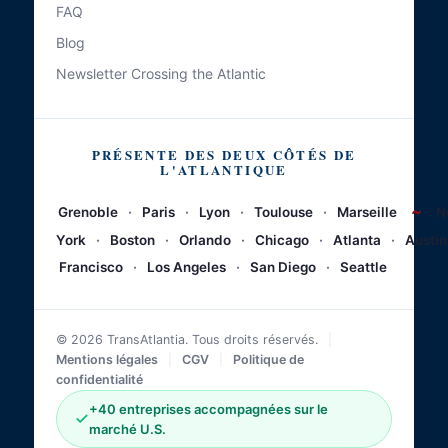
FAQ
Blog
Newsletter Crossing the Atlantic
PRÉSENTE DES DEUX CÔTÉS DE
L'ATLANTIQUE
~
Grenoble
·
Paris
·
Lyon
·
Toulouse
·
Marseille
N
York
·
Boston
·
Orlando
·
Chicago
·
Atlanta
·
Austin
Francisco
·
Los Angeles
·
San Diego
·
Seattle
© 2026 TransAtlantia. Tous droits réservés.
|
Mentions légales
|
CGV
|
Politique de
confidentialité
+40 entreprises accompagnées sur le
marché U.S.