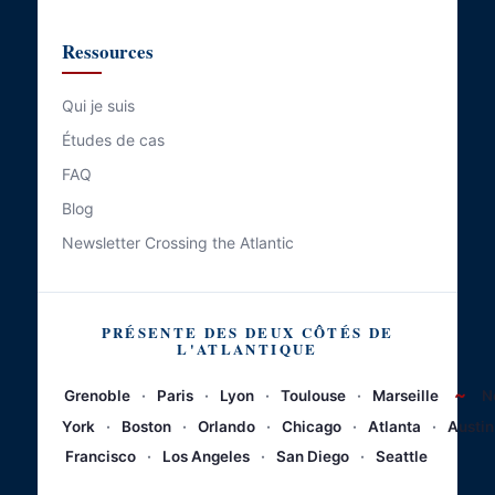
Ressources
Qui je suis
Études de cas
FAQ
Blog
Newsletter Crossing the Atlantic
PRÉSENTE DES DEUX CÔTÉS DE
L'ATLANTIQUE
~
Grenoble
·
Paris
·
Lyon
·
Toulouse
·
Marseille
N
York
·
Boston
·
Orlando
·
Chicago
·
Atlanta
·
Austin
Francisco
·
Los Angeles
·
San Diego
·
Seattle