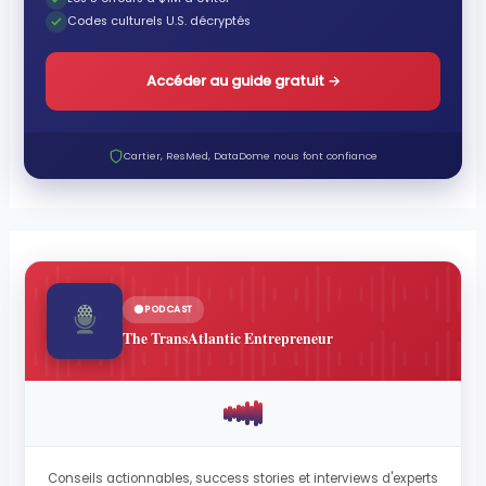
Codes culturels U.S. décryptés
Accéder au guide gratuit
→
Cartier, ResMed, DataDome nous font confiance
PODCAST
The TransAtlantic Entrepreneur
Conseils actionnables, success stories et interviews d'experts