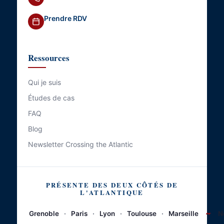
Prendre RDV
Ressources
Qui je suis
Études de cas
FAQ
Blog
Newsletter Crossing the Atlantic
PRÉSENTE DES DEUX CÔTÉS DE
L'ATLANTIQUE
~
Grenoble
·
Paris
·
Lyon
·
Toulouse
·
Marseille
N