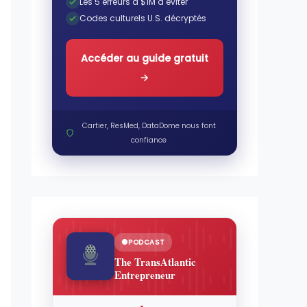
Les 5 erreurs à $1M à éviter
Codes culturels U.S. décryptés
Accéder au guide gratuit
→
Cartier, ResMed, DataDome nous font
confiance
PODCAST
The TransAtlantic
Entrepreneur