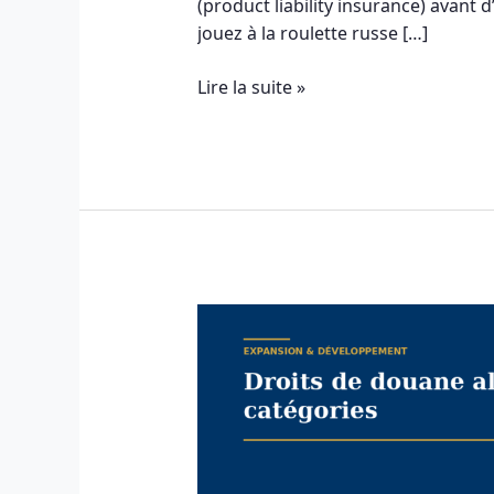
(product liability insurance) avant
jouez à la roulette russe […]
Lire la suite »
Droits
de
douane
aliments
:
tarifications
par