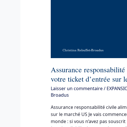
pourquoi
c’est
votre
ticket
d’entrée
sur
le
marché
US
Assurance responsabilité 
votre ticket d’entrée sur
Laisser un commentaire
/
EXPANSI
Broadus
Assurance responsabilité civile alim
sur le marché US Je vais commencer 
monde : si vous n’avez pas souscrit