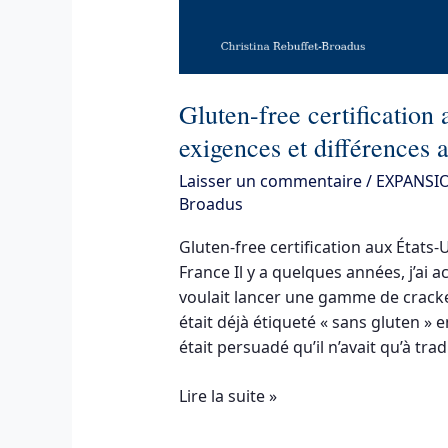
différences
avec
la
France
Gluten-free certification
exigences et différences 
Laisser un commentaire
/
EXPANSI
Broadus
Gluten-free certification aux États-
France Il y a quelques années, j’ai
voulait lancer une gamme de cracke
était déjà étiqueté « sans gluten »
était persuadé qu’il n’avait qu’à tra
Lire la suite »