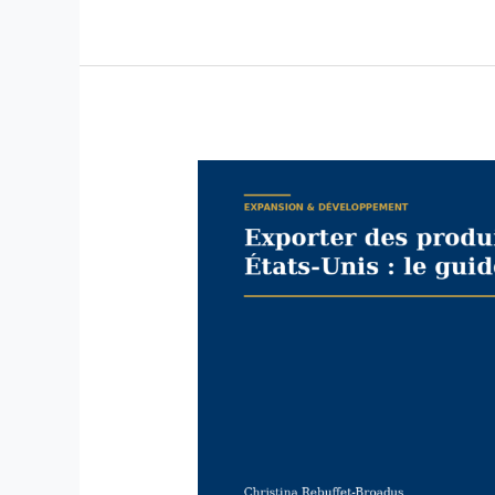
Exporter
des
produits
agroalimentaires
aux
États-
Unis
:
le
guide
complet