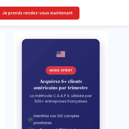
Je prends rendez-vous maintenant
GUIDE OFFERT
Acquérez 6+ clients
américains par trimestre
La méthode C.A.A.P.S. utilisée par
500+ entreprises françaises
Identifiez vos 100 comptes
prioritaires