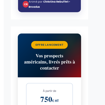
Animé par
Christina Rebuffet-
CR
Broadus
OFFRE LANCEMENT
Vos prospects
américains, livrés prêts à
contacter
À partir de
750
€ HT