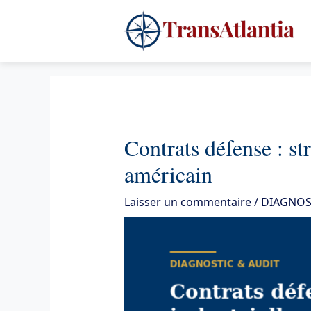
Aller
4
au
contenu
Contrats défense : st
américain
Laisser un commentaire
/
DIAGNOS