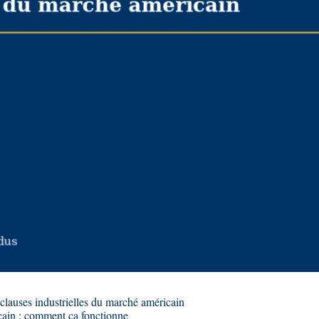
t clauses industrielles du marché américain
cain : comment ça fonctionne