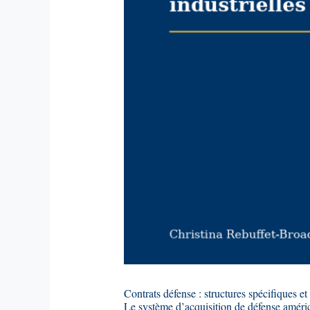
Contrats défense : structures spécifiques e
Le système d’acquisition de défense améri