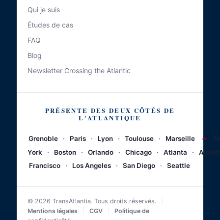
Qui je suis
Études de cas
FAQ
Blog
Newsletter Crossing the Atlantic
PRÉSENTE DES DEUX CÔTÉS DE
L'ATLANTIQUE
~
Grenoble
·
Paris
·
Lyon
·
Toulouse
·
Marseille
N
York
·
Boston
·
Orlando
·
Chicago
·
Atlanta
·
Austin
Francisco
·
Los Angeles
·
San Diego
·
Seattle
© 2026 TransAtlantia. Tous droits réservés.
|
Mentions légales
|
CGV
|
Politique de