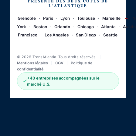
PRÉSENTE DES DEUX CÔTÉS DE
L'ATLANTIQUE
~
Grenoble
·
Paris
·
Lyon
·
Toulouse
·
Marseille
N
York
·
Boston
·
Orlando
·
Chicago
·
Atlanta
·
Austin
Francisco
·
Los Angeles
·
San Diego
·
Seattle
© 2026 TransAtlantia. Tous droits réservés.
|
Mentions légales
|
CGV
|
Politique de
confidentialité
+40 entreprises accompagnées sur le
marché U.S.