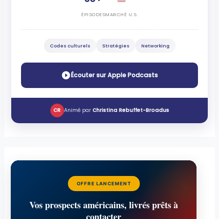
ÉPISODES
MARCHÉ U.S.
Codes culturels
Stratégies
Networking
Écouter sur Apple Podcasts
CR
Animé par
Christina Rebuffet-Broadus
OFFRE LANCEMENT
Vos prospects américains, livrés prêts à
contacter