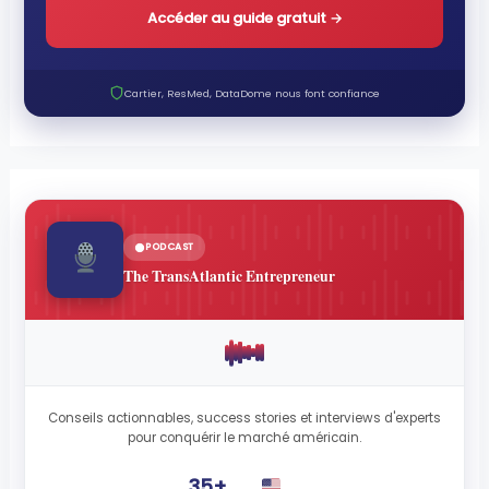
Accéder au guide gratuit
→
Cartier, ResMed, DataDome nous font confiance
PODCAST
The TransAtlantic Entrepreneur
Conseils actionnables, success stories et interviews d'experts
pour conquérir le marché américain.
35+