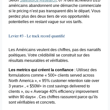
Selon
Salesforce Research
, 67% des acheteurs B2B
américains abandonnent une démarche commerciale
si le
pricing
n’est pas transparent dès le départ. Vous
perdez plus des deux tiers de vos opportunités
potentielles en restant vague sur vos tarifs.
Levier #3 - Le
track
record quantifié
Les Américains veulent des chiffres, pas des narratifs
poétiques. Votre crédibilité se construit sur des
résultats mesurables et vérifiables.
Les
metrics
qui créent la confiance
: Utilisez des
formulations comme « 500+ clients
served
across
North America », « 95%
customer
retention
rate over
3
years
« , « $50M+ in
cost
savings
delivered
to
clients », ou «
Average
40%
efficiency
improvement
within
90
days
« . Ces chiffres rassurent parce qu’ils
sont vérifiables et concrets.