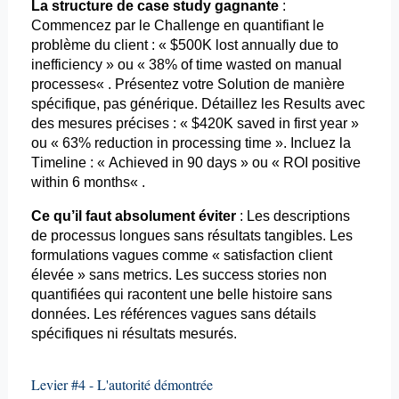
La structure de case
study
gagnante
:
Commencez par le Challenge en quantifiant le
problème du client : « $500K
lost
annually
due to
inefficiency
» ou « 38% of time
wasted
on
manual
processes
« . Présentez votre Solution de manière
spécifique, pas générique. Détaillez les
Results
avec
des mesures précises : « $420K
saved
in first
year
»
ou « 63%
reduction
in
processing
time ». Incluez la
Timeline : «
Achieved
in 90
days
» ou « ROI positive
within
6
months
« .
Ce qu’il faut absolument éviter
: Les descriptions
de processus longues sans résultats tangibles. Les
formulations vagues comme « satisfaction client
élevée » sans
metrics
. Les
success
stories non
quantifiées qui racontent une belle histoire sans
données. Les références vagues sans détails
spécifiques ni résultats mesurés.
Levier #4 - L'autorité démontrée