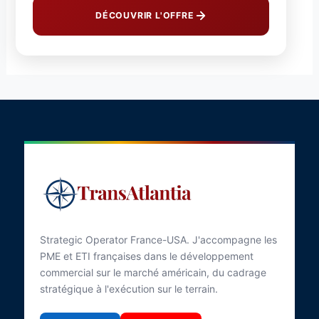
DÉCOUVRIR L'OFFRE
Strategic Operator France-USA. J'accompagne les
PME et ETI françaises dans le développement
commercial sur le marché américain, du cadrage
stratégique à l'exécution sur le terrain.