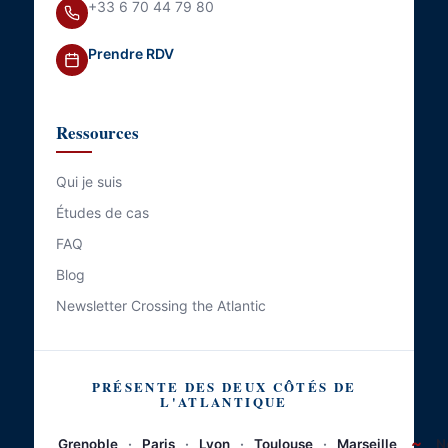
+33 6 70 44 79 80
Prendre RDV
Ressources
Qui je suis
Études de cas
FAQ
Blog
Newsletter Crossing the Atlantic
PRÉSENTE DES DEUX CÔTÉS DE
L'ATLANTIQUE
~
Grenoble
·
Paris
·
Lyon
·
Toulouse
·
Marseille
N