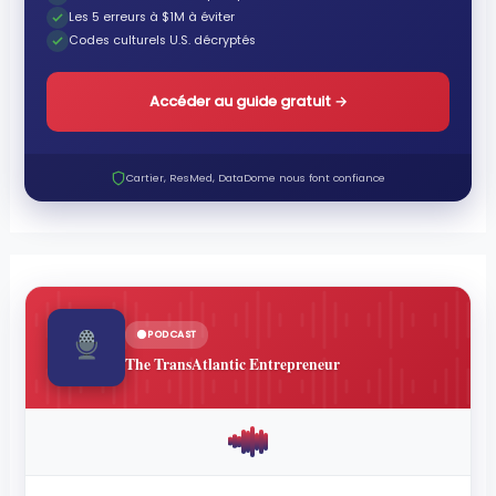
Les 5 erreurs à $1M à éviter
Codes culturels U.S. décryptés
Accéder au guide gratuit
→
Cartier, ResMed, DataDome nous font confiance
PODCAST
The TransAtlantic Entrepreneur