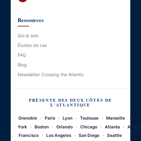
Ressources
Qui je suis
Études de cas
FAQ
Blog
Newsletter Crossing the Atlantic
PRÉSENTE DES DEUX CÔTÉS DE
L'ATLANTIQUE
~
Grenoble
·
Paris
·
Lyon
·
Toulouse
·
Marseille
N
York
·
Boston
·
Orlando
·
Chicago
·
Atlanta
·
Austin
Francisco
·
Los Angeles
·
San Diego
·
Seattle