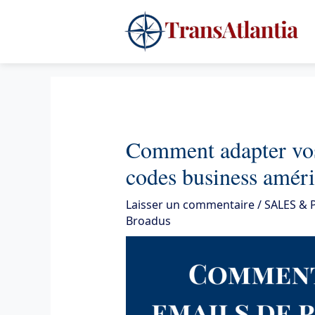
Aller
4
au
contenu
Comment adapter vos
codes business améri
Laisser un commentaire
/
SALES &
Broadus