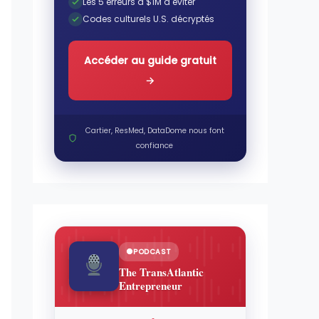
Les 5 erreurs à $1M à éviter
Codes culturels U.S. décryptés
Accéder au guide gratuit
→
Cartier, ResMed, DataDome nous font
confiance
PODCAST
The TransAtlantic
Entrepreneur