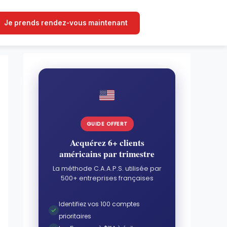
Je prends rendez-vous maintenant
GUIDE OFFERT
Acquérez 6+ clients
américains par trimestre
La méthode C.A.A.P.S. utilisée par
500+ entreprises françaises
Identifiez vos 100 comptes
prioritaires