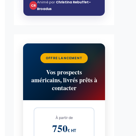
Animé par
Christina Rebuffet-
CR
Broadus
OFFRE LANCEMENT
Vos prospects
américains, livrés prêts à
contacter
À partir de
750
€ HT