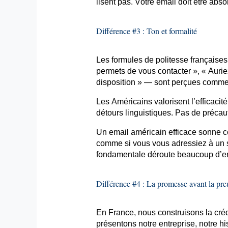
lisent pas. Votre
email
doit être abso
Différence #3 : Ton et formalité
Les formules de politesse française
permets de vous contacter », « Auriez
disposition » — sont perçues comme 
Les Américains valorisent l’efficacité
détours linguistiques. Pas de précaut
Un
email
américain efficace sonne c
comme si vous vous adressiez à un su
fondamentale déroute beaucoup d’en
Différence #4 : La promesse avant la pre
En France, nous construisons la cré
présentons notre entreprise, notre his