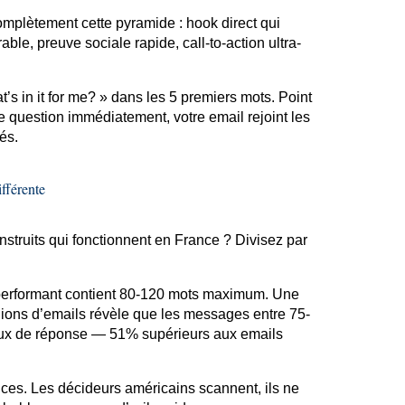
omplètement cette pyramide :
hook
direct qui
ble, preuve sociale rapide, call-to-action ultra-
t’s
in
it
for
me?
» dans les 5 premiers mots. Point
tte question immédiatement, votre
email
rejoint les
és.
fférente
struits qui fonctionnent en France ? Divisez par
performant contient 80-120 mots maximum. Une
lions
d’emails
révèle que les messages entre 75-
taux de réponse — 51% supérieurs aux
emails
ces. Les décideurs américains scannent, ils ne