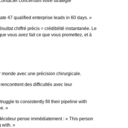
ontacter concernant votre stratégie
ate
47
qualified
enterprise
leads in 60
days
. »
ultat chiffré précis = crédibilité instantanée. Le
e vous avez fait ce que vous promettez, et à
monde avec une précision chirurgicale.
encontrent des difficultés avec leur
truggle to
consistently
fill
their
pipeline
with
e. »
e décideur pense immédiatement : « This
person
g
with
. »