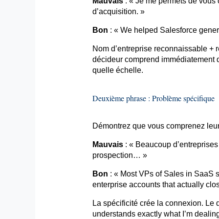
Mauvais
: « Je me permets de vous c
d’acquisition. »
Bon
: «
We
helped
Salesforce
gener
Nom d’entreprise reconnaissable + rés
décideur comprend immédiatement qu
quelle échelle.
Deuxième phrase : Problème spécifique
Démontrez que vous comprenez leur 
Mauvais
: « Beaucoup d’entreprises r
prospection… »
Bon
: « Most
VPs
of Sales in SaaS s
enterprise
accounts
that
actually
clos
La spécificité crée la connexion. L
understands
exactly
what
I’m
dealin