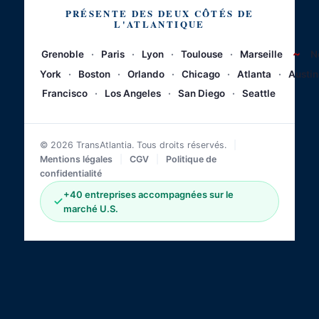
PRÉSENTE DES DEUX CÔTÉS DE
L'ATLANTIQUE
~
Grenoble
·
Paris
·
Lyon
·
Toulouse
·
Marseille
N
York
·
Boston
·
Orlando
·
Chicago
·
Atlanta
·
Austin
Francisco
·
Los Angeles
·
San Diego
·
Seattle
© 2026 TransAtlantia. Tous droits réservés.
|
Mentions légales
|
CGV
|
Politique de
confidentialité
+40 entreprises accompagnées sur le
marché U.S.