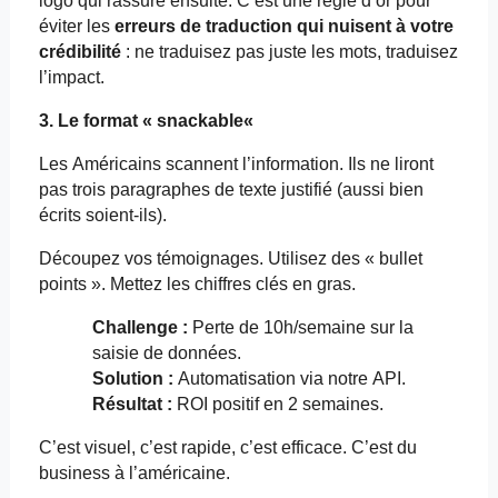
logo qui rassure ensuite. C’est une règle d’or pour
éviter les
erreurs de traduction qui nuisent à votre
crédibilité
: ne traduisez pas juste les mots, traduisez
l’impact.
3. Le format «
snackable
«
Les Américains scannent l’information. Ils ne liront
pas trois paragraphes de texte justifié (aussi bien
écrits soient-ils).
Découpez vos témoignages. Utilisez des «
bullet
points ». Mettez les chiffres clés en gras.
Challenge :
Perte de 10h/semaine sur la
saisie de données.
Solution :
Automatisation via notre API.
Résultat :
ROI positif en 2 semaines.
C’est visuel, c’est rapide, c’est efficace. C’est du
business à l’américaine.