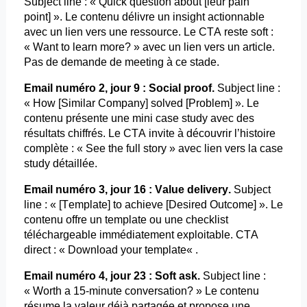
Subject
line : « Quick question about [leur pain
point] ». Le contenu délivre un insight actionnable
avec un lien vers une ressource. Le CTA reste soft :
«
Want
to
learn
more?
» avec un lien vers un article.
Pas de demande de
meeting
à ce stade.
Email
numéro 2, jour 9 : Social proof.
Subject
line :
« How [
Similar
Company
]
solved
[
Problem
] ». Le
contenu présente une mini case
study
avec des
résultats chiffrés. Le CTA invite à découvrir l’histoire
complète : «
See
the full story » avec lien vers la case
study
détaillée.
Email
numéro 3, jour 16 : Value
delivery
.
Subject
line : « [Template] to
achieve
[
Desired
Outcome
] ». Le
contenu offre un
template
ou une checklist
téléchargeable immédiatement exploitable. CTA
direct : « Download
your
template
« .
Email
numéro 4, jour 23 : Soft
ask
.
Subject
line :
« Worth a 15-minute
conversation?
» Le contenu
résume la valeur déjà partagée et propose une