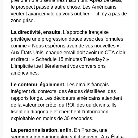
prend en 6 à 8 semaines maximum. Après ce délai,
le prospect passe à autre chose. Les Américains
veulent avancer vite ou vous oublier — il n’y a pas de
zone grise.
La directivité, ensuite.
L’approche française
privilégie une progression douce avec des formules
comme « Nous espérons avoir de vos nouvelles ».
Aux États-Unis, chaque
email
doit avoir un CTA clair
et direct : « Schedule 15 minutes
Tuesday?
»
L’implicite tue littéralement vos conversions
américaines.
Le contenu, également.
Les
emails
français
intègrent du contexte, des études détaillées, des
rapports longs. Les décideurs américains attendent
de la valeur concrète, du ROI, des quick
wins
. Ils
lisent en diagonale et cherchent l’information
exploitable en moins de 30 secondes.
La personnalisation, enfin.
En France, une
segmentation par industrie suffit souvent. Aux États-