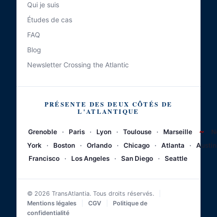
Qui je suis
Études de cas
FAQ
Blog
Newsletter Crossing the Atlantic
PRÉSENTE DES DEUX CÔTÉS DE
L'ATLANTIQUE
~
Grenoble
·
Paris
·
Lyon
·
Toulouse
·
Marseille
N
York
·
Boston
·
Orlando
·
Chicago
·
Atlanta
·
Austin
Francisco
·
Los Angeles
·
San Diego
·
Seattle
© 2026 TransAtlantia. Tous droits réservés.
|
Mentions légales
|
CGV
|
Politique de
confidentialité