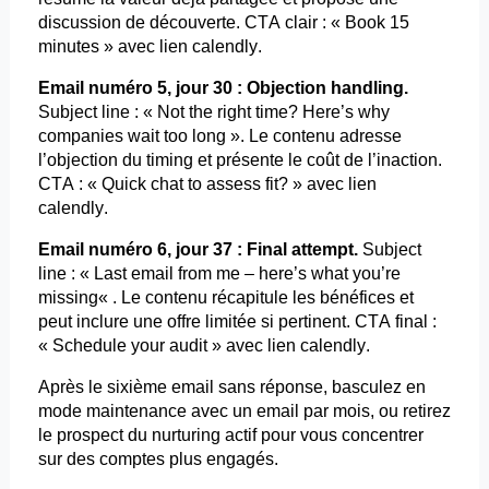
discussion de découverte. CTA clair : « Book 15
minutes » avec lien
calendly
.
Email
numéro 5, jour 30 : Objection handling.
Subject
line : « Not the right
time?
Here’s
why
companies
wait
too
long ». Le contenu adresse
l’objection du
timing
et présente le coût de l’inaction.
CTA : « Quick chat to
assess
fit?
» avec lien
calendly
.
Email
numéro 6, jour 37 : Final
attempt
.
Subject
line : « Last
email
from
me –
here’s
what
you’re
missing
« . Le contenu récapitule les bénéfices et
peut inclure une offre limitée si pertinent. CTA final :
« Schedule
your
audit » avec lien
calendly
.
Après le sixième
email
sans réponse, basculez en
mode maintenance avec un
email
par mois, ou retirez
le prospect du
nurturing
actif pour vous concentrer
sur des comptes plus engagés.