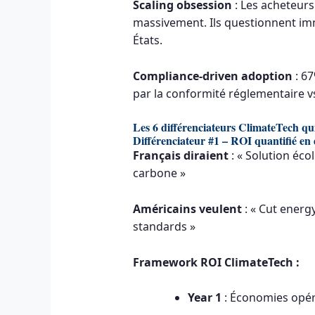
Scaling obsession
: Les acheteurs
massivement. Ils questionnent im
États.
Compliance-driven adoption
: 67
par la conformité réglementaire 
Les 6 différenciateurs ClimateTech 
Différenciateur #1 – ROI quantifié en 
Français diraient
: « Solution éco
carbone »
Américains veulent
: « Cut energ
standards »
Framework ROI ClimateTech :
Year 1
: Économies opér