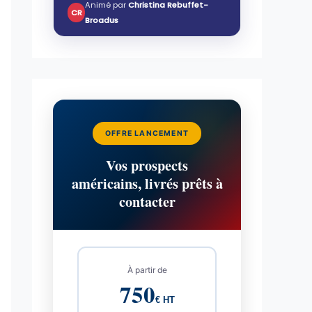
Animé par
Christina Rebuffet-
CR
Broadus
OFFRE LANCEMENT
Vos prospects
américains, livrés prêts à
contacter
À partir de
750
€ HT