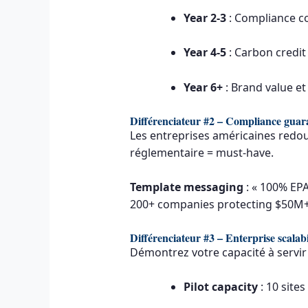
Year 2-3
: Compliance c
Year 4-5
: Carbon credit
Year 6+
: Brand value e
Différenciateur #2 – Compliance guar
Les entreprises américaines redou
réglementaire = must-have.
Template messaging
: « 100% EP
200+ companies protecting $50M+ i
Différenciateur #3 – Enterprise scalabi
Démontrez votre capacité à servir 
Pilot capacity
: 10 site