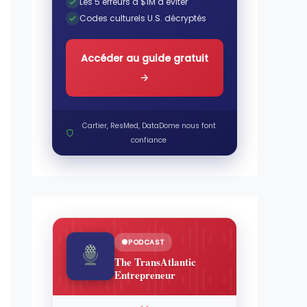
Les 5 erreurs à $1M à éviter
Codes culturels U.S. décryptés
Accéder au guide gratuit
→
Cartier, ResMed, DataDome nous font
confiance
PODCAST
The TransAtlantic
Entrepreneur