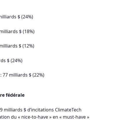
milliards $ (24%)
milliards $ (18%)
milliards $ (12%)
rds $ (24%)
: 77 milliards $ (22%)
re fédérale
69 milliards $ d’incitations ClimateTech
tion du « nice-to-have » en « must-have »