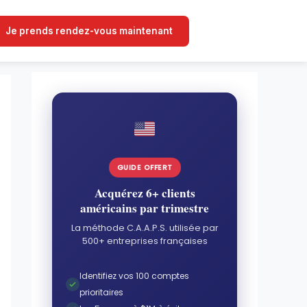
Je prends rendez-vous maintenant
GUIDE OFFERT
Acquérez 6+ clients
américains par trimestre
La méthode C.A.A.P.S. utilisée par
500+ entreprises françaises
Identifiez vos 100 comptes
prioritaires