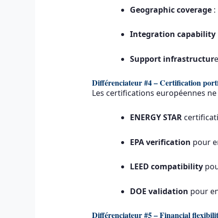
Geographic coverage
:
Integration capability
Support infrastructur
e
Différenciateur #4 – Certification port
Les certifications européennes ne 
ENERGY STAR
certificat
EPA verification
pour e
LEED compatibility
pou
DOE validation
pour en
Différenciateur #5 – Financial flexibili