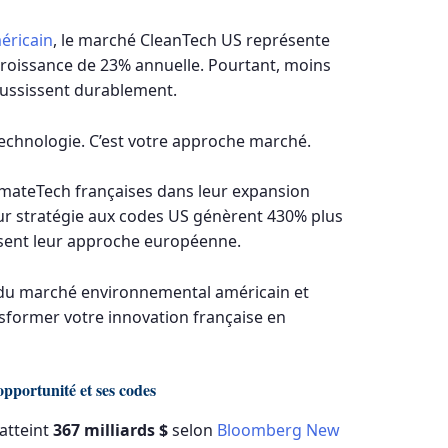
éricain
, le marché CleanTech US représente
 croissance de 23% annuelle. Pourtant, moins
éussissent durablement.
 technologie. C’est votre approche marché.
imateTech françaises dans leur expansion
eur stratégie aux codes US génèrent 430% plus
osent leur approche européenne.
s du marché environnemental américain et
sformer votre innovation française en
pportunité et ses codes
atteint
367 milliards $
selon
Bloomberg New