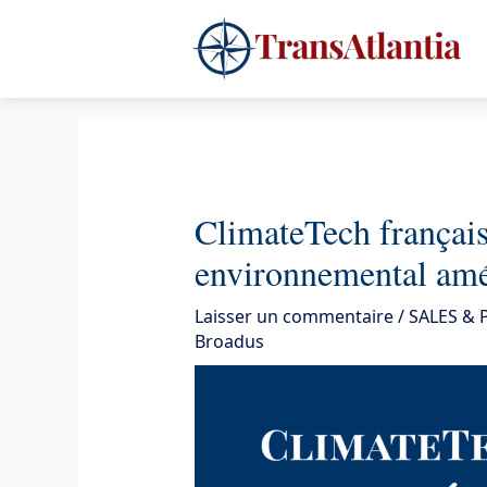
Aller
4
au
contenu
ClimateTech français
environnemental amé
Laisser un commentaire
/
SALES &
Broadus