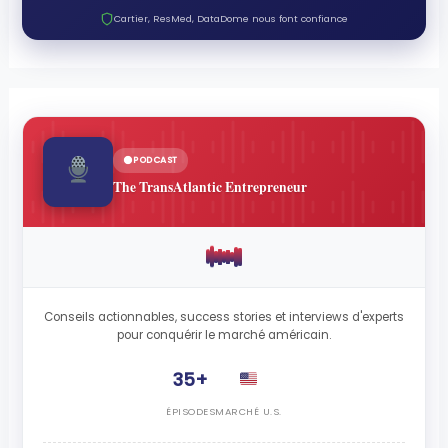
Cartier, ResMed, DataDome nous font confiance
PODCAST
The TransAtlantic Entrepreneur
Conseils actionnables, success stories et interviews d'experts
pour conquérir le marché américain.
35+
ÉPISODES
MARCHÉ U.S.