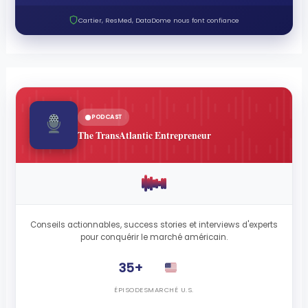
Cartier, ResMed, DataDome nous font confiance
PODCAST
The TransAtlantic Entrepreneur
Conseils actionnables, success stories et interviews d'experts
pour conquérir le marché américain.
35+
ÉPISODES
MARCHÉ U.S.