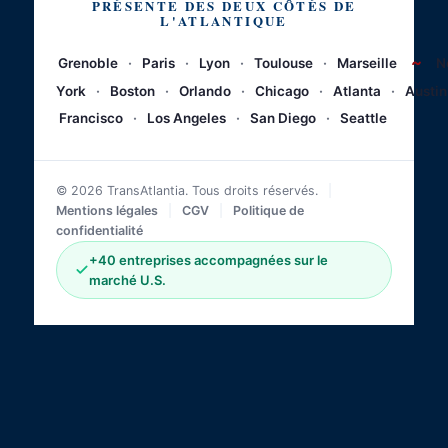
PRÉSENTE DES DEUX CÔTÉS DE
L'ATLANTIQUE
~
Grenoble
·
Paris
·
Lyon
·
Toulouse
·
Marseille
N
York
·
Boston
·
Orlando
·
Chicago
·
Atlanta
·
Austin
Francisco
·
Los Angeles
·
San Diego
·
Seattle
© 2026 TransAtlantia. Tous droits réservés.
|
Mentions légales
|
CGV
|
Politique de
confidentialité
+40 entreprises accompagnées sur le
marché U.S.