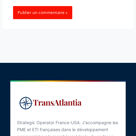
Strategic Operator France-USA. J'accompagne les
PME et ETI françaises dans le développement