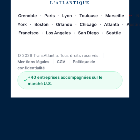
L'ATLANTIQUE
~
Grenoble
·
Paris
·
Lyon
·
Toulouse
·
Marseille
N
York
·
Boston
·
Orlando
·
Chicago
·
Atlanta
·
Austin
Francisco
·
Los Angeles
·
San Diego
·
Seattle
© 2026 TransAtlantia. Tous droits réservés.
|
Mentions légales
|
CGV
|
Politique de
confidentialité
+40 entreprises accompagnées sur le
marché U.S.