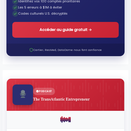
Identifiez vos 100 comptes prioritaires
Les 5 erreurs à $1M à éviter
Codes culturels U.S. décryptés
Accéder au guide gratuit
→
Cartier, ResMed, DataDome nous font confiance
PODCAST
The TransAtlantic Entrepreneur