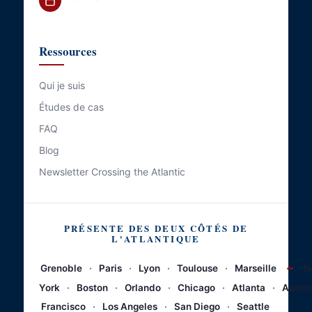
Ressources
Qui je suis
Études de cas
FAQ
Blog
Newsletter Crossing the Atlantic
PRÉSENTE DES DEUX CÔTÉS DE
L'ATLANTIQUE
~
Grenoble
·
Paris
·
Lyon
·
Toulouse
·
Marseille
N
York
·
Boston
·
Orlando
·
Chicago
·
Atlanta
·
Austin
Francisco
·
Los Angeles
·
San Diego
·
Seattle