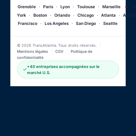
~
Grenoble
·
Paris
·
Lyon
·
Toulouse
·
Marseille
N
York
·
Boston
·
Orlando
·
Chicago
·
Atlanta
·
Austin
Francisco
·
Los Angeles
·
San Diego
·
Seattle
© 2026 TransAtlantia. Tous droits réservés.
|
Mentions légales
|
CGV
|
Politique de
confidentialité
+40 entreprises accompagnées sur le
marché U.S.