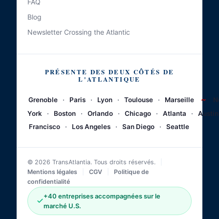
FAQ
Blog
Newsletter Crossing the Atlantic
PRÉSENTE DES DEUX CÔTÉS DE
L'ATLANTIQUE
~
Grenoble
·
Paris
·
Lyon
·
Toulouse
·
Marseille
N
York
·
Boston
·
Orlando
·
Chicago
·
Atlanta
·
Austin
Francisco
·
Los Angeles
·
San Diego
·
Seattle
© 2026 TransAtlantia. Tous droits réservés.
|
Mentions légales
|
CGV
|
Politique de
confidentialité
+40 entreprises accompagnées sur le
marché U.S.