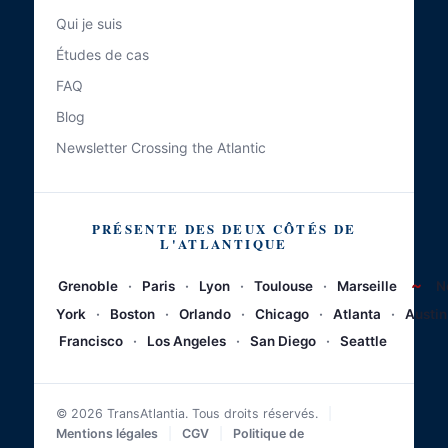
Qui je suis
Études de cas
FAQ
Blog
Newsletter Crossing the Atlantic
PRÉSENTE DES DEUX CÔTÉS DE
L'ATLANTIQUE
~
Grenoble
·
Paris
·
Lyon
·
Toulouse
·
Marseille
N
York
·
Boston
·
Orlando
·
Chicago
·
Atlanta
·
Austin
Francisco
·
Los Angeles
·
San Diego
·
Seattle
© 2026 TransAtlantia. Tous droits réservés.
|
Mentions légales
|
CGV
|
Politique de