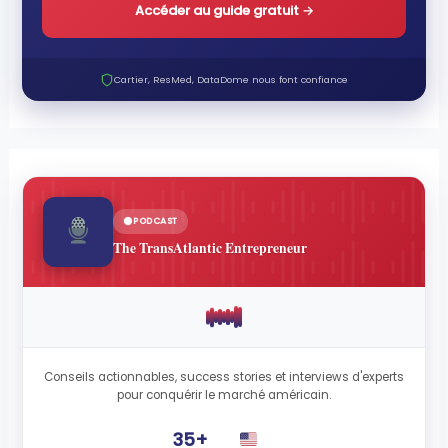
Accéder au guide gratuit
→
Cartier, ResMed, DataDome nous font confiance
PODCAST
The TransAtlantic Entrepreneur
Conseils actionnables, success stories et interviews d'experts
pour conquérir le marché américain.
35+