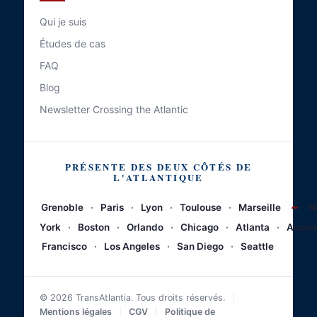
Qui je suis
Études de cas
FAQ
Blog
Newsletter Crossing the Atlantic
PRÉSENTE DES DEUX CÔTÉS DE
L'ATLANTIQUE
~
Grenoble
·
Paris
·
Lyon
·
Toulouse
·
Marseille
N
York
·
Boston
·
Orlando
·
Chicago
·
Atlanta
·
Austin
Francisco
·
Los Angeles
·
San Diego
·
Seattle
© 2026 TransAtlantia. Tous droits réservés.
|
Mentions légales
|
CGV
|
Politique de