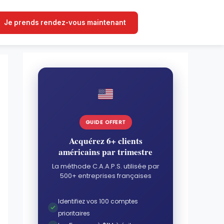
Je prends rendez-vous maintenant
GUIDE OFFERT
Acquérez 6+ clients
américains par trimestre
La méthode C.A.A.P.S. utilisée par
500+ entreprises françaises
Identifiez vos 100 comptes
prioritaires