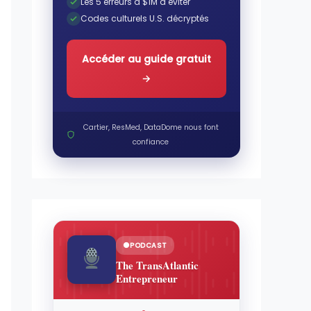
Les 5 erreurs à $1M à éviter
Codes culturels U.S. décryptés
Accéder au guide gratuit
→
Cartier, ResMed, DataDome nous font
confiance
PODCAST
The TransAtlantic
Entrepreneur