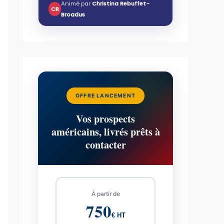
Animé par
Christina Rebuffet-
CR
Broadus
OFFRE LANCEMENT
Vos prospects
américains, livrés prêts à
contacter
À partir de
750
€ HT