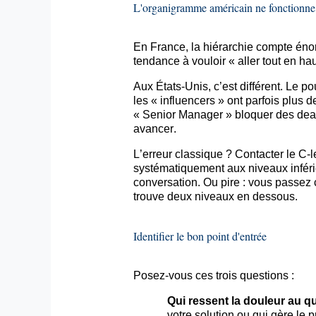
L'organigramme américain ne fonctionn
En France, la hiérarchie compte éno
tendance à vouloir « aller tout en ha
Aux États-Unis, c’est différent. Le po
les «
influencers
» ont parfois plus de
« Senior Manager » bloquer des deals
avancer.
L’erreur classique ? Contacter le C-
l
systématiquement aux niveaux inférie
conversation. Ou pire : vous passez 
trouve deux niveaux en dessous.
Identifier le bon point d'entrée
Posez-vous
ces trois questions :
Qui ressent la douleur au q
votre solution ou qui gère le