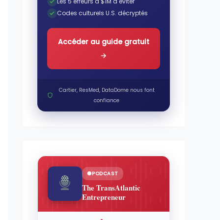
Les 5 erreurs à $1M à éviter
Codes culturels U.S. décryptés
Accéder au guide gratuit
→
Cartier, ResMed, DataDome nous font
confiance
PODCAST
The TransAtlantic
Entrepreneur