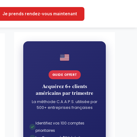
Je prends rendez-vous maintenant
GUIDE OFFERT
Acquérez 6+ clients
américains par trimestre
La méthode C.A.A.P.S. utilisée par
500+ entreprises françaises
Identifiez vos 100 comptes
prioritaires