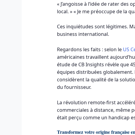
« J’angoisse à l’idée de rater des
local. » « Je me préoccupe de la qua
Ces inquiétudes sont légitimes. Ma
business international.
Regardons les faits : selon le
US C
américaines travaillent aujourd’h
étude de CB Insights révèle que 4
équipes distribuées globalement. 
considèrent la qualité de la solut
du fournisseur.
La révolution remote-first accélér
commerciales à distance, même pou
était perçu comme un handicap es
Transformez votre origine française e