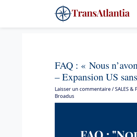
Aller
4
au
contenu
FAQ : « Nous n’avons
– Expansion US sans
Laisser un commentaire
/
SALES &
Broadus