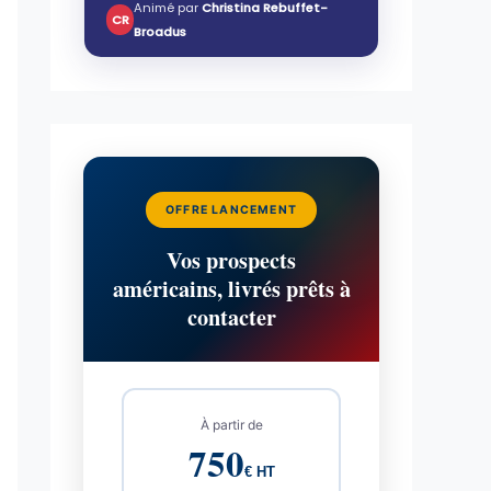
Animé par
Christina Rebuffet-
CR
Broadus
OFFRE LANCEMENT
Vos prospects
américains, livrés prêts à
contacter
À partir de
750
€ HT