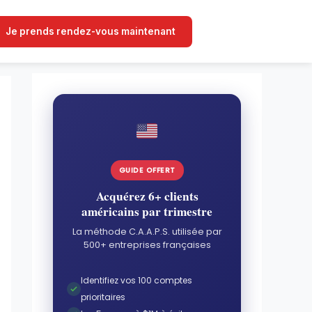
Je prends rendez-vous maintenant
GUIDE OFFERT
Acquérez 6+ clients
américains par trimestre
La méthode C.A.A.P.S. utilisée par
500+ entreprises françaises
Identifiez vos 100 comptes
prioritaires