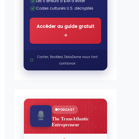
Les 5 erreurs à $1M à éviter
Codes culturels U.S. décryptés
Accéder au guide gratuit
→
Cartier, ResMed, DataDome nous font
confiance
PODCAST
The TransAtlantic
Entrepreneur