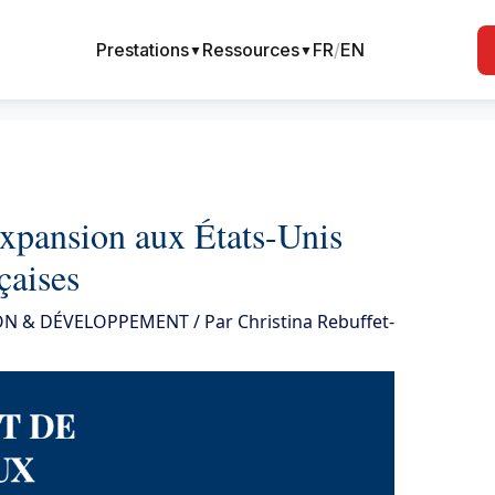
Prestations
Ressources
FR
/
EN
▼
▼
expansion aux États-Unis
çaises
ON & DÉVELOPPEMENT
/ Par
Christina Rebuffet-