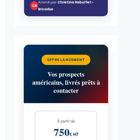
Animé par
Christina Rebuffet-
CR
Broadus
OFFRE LANCEMENT
Vos prospects
américains, livrés prêts à
contacter
À partir de
750
€ HT