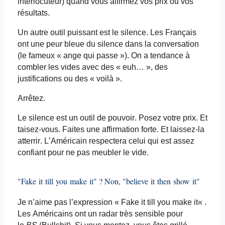
interlocuteur) quand vous affirmez vos prix ou vos
résultats.
Un autre outil puissant est le silence. Les Français
ont une peur bleue du silence dans la conversation
(le fameux « ange qui passe »). On a tendance à
combler les vides avec des « euh… », des
justifications ou des « voilà ».
Arrêtez.
Le silence est un outil de pouvoir. Posez votre prix. Et
taisez-vous. Faites une affirmation forte. Et laissez-la
atterrir. L’Américain respectera celui qui est assez
confiant pour ne pas meubler le vide.
"Fake
it
till
you
make
it
" ? Non, "
believe
it
then
show
it
"
Je n’aime pas l’expression « Fake
it
till
you
make
it
« .
Les Américains ont un radar très sensible pour