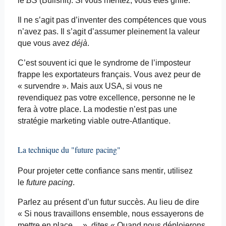
le
BS
(Bullshit). Si vous mentez, vous êtes grillé.
Il ne s’agit pas d’inventer des compétences que vous
n’avez pas. Il s’agit d’assumer pleinement la valeur
que vous avez
déjà
.
C’est souvent ici que le syndrome de l’imposteur
frappe les exportateurs français. Vous
avez peur
de
« survendre ». Mais aux USA, si vous ne
revendiquez pas votre excellence, personne ne le
fera à votre place. La modestie n’est pas une
stratégie marketing viable outre-Atlantique.
La technique du "future
pacing
"
Pour projeter cette confiance sans mentir, utilisez
le
future
pacing
.
Parlez au présent d’un futur succès. Au lieu de dire
« Si nous travaillons ensemble, nous essayerons de
mettre en place… », dites « Quand nous déploierons