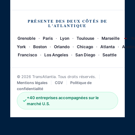
PRÉSENTE DES DEUX CÔTÉS DE
L'ATLANTIQUE
~
Grenoble
·
Paris
·
Lyon
·
Toulouse
·
Marseille
N
York
·
Boston
·
Orlando
·
Chicago
·
Atlanta
·
Austin
Francisco
·
Los Angeles
·
San Diego
·
Seattle
© 2026 TransAtlantia. Tous droits réservés.
|
Mentions légales
|
CGV
|
Politique de
confidentialité
+40 entreprises accompagnées sur le
marché U.S.