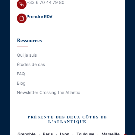
+33 6 70 44 79 80
Prendre RDV
Ressources
Qui je suis
Études de cas
FAQ
Blog
Newsletter Crossing the Atlantic
PRÉSENTE DES DEUX CÔTÉS DE
L'ATLANTIQUE
~
Grenoble
·
Paris
·
Lyon
·
Toulouse
·
Marseille
N