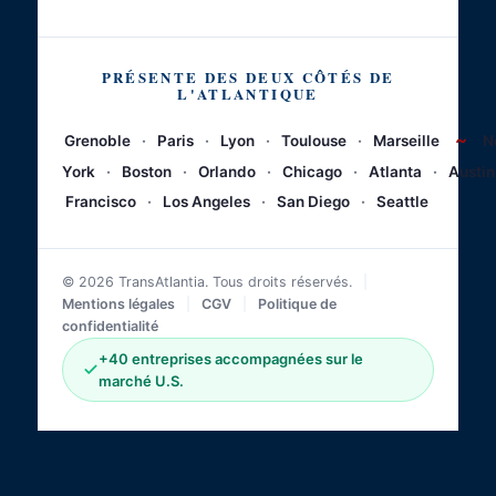
PRÉSENTE DES DEUX CÔTÉS DE
L'ATLANTIQUE
~
Grenoble
·
Paris
·
Lyon
·
Toulouse
·
Marseille
N
York
·
Boston
·
Orlando
·
Chicago
·
Atlanta
·
Austin
Francisco
·
Los Angeles
·
San Diego
·
Seattle
© 2026 TransAtlantia. Tous droits réservés.
|
Mentions légales
|
CGV
|
Politique de
confidentialité
+40 entreprises accompagnées sur le
marché U.S.