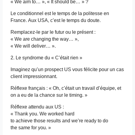
«
We
aim
to… », « It
should
be
… » ?
Le conditionnel est le temps de la politesse en
France. Aux USA, c’est le temps du doute.
Remplacez-le par le futur ou le présent :
«
We
are
changing
the
way
… »,
«
We
will
deliver
… ».
2. Le syndrome du «
C’était rien »
Imaginez qu’un prospect US vous félicite pour un cas
client impressionnant.
Réflexe français : « Oh, c’était un travail d’équipe, et
on a eu de la chance sur le
timing
. »
Réflexe attendu aux US :
«
Thank
you
.
We
worked
hard
to
achieve
those
results
and
we’re
ready
to do
the
same
for
you
. »