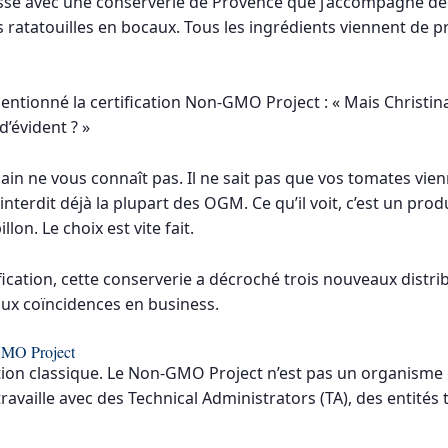
passé avec une conserverie de Provence que j’accompagne dep
 ratatouilles en bocaux. Tous les ingrédients viennent de
entionné la certification Non-GMO Project : « Mais Christin
’évident ? »
 ne vous connaît pas. Il ne sait pas que vos tomates vienn
terdit déjà la plupart des OGM. Ce qu’il voit, c’est un prod
llon. Le choix est vite fait.
fication, cette conserverie a décroché trois nouveaux distri
 aux coïncidences en business.
GMO Project
cation classique. Le Non-GMO Project n’est pas un organism
travaille avec des Technical Administrators (TA), des entités