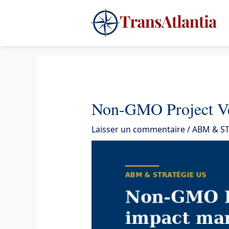
Aller
4
au
contenu
Non-GMO Project Veri
Laisser un commentaire
/
ABM & ST