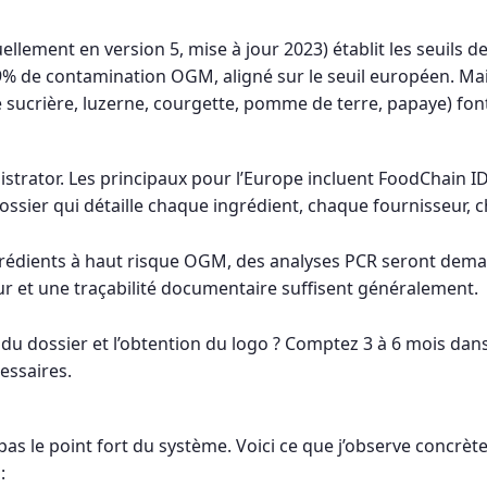
lement en version 5, mise à jour 2023) établit les seuils de
,9% de contamination OGM, aligné sur le seuil européen. Mai
e sucrière, luzerne, courgette, pomme de terre, papaye) font
strator. Les principaux pour l’Europe incluent FoodChain I
ossier qui détaille chaque ingrédient, chaque fournisseur, 
grédients à haut risque OGM, des analyses PCR seront deman
ur et une traçabilité documentaire suffisent généralement.
du dossier et l’obtention du logo ? Comptez 3 à 6 mois dans
essaires.
 pas le point fort du système. Voici ce que j’observe concrè
: