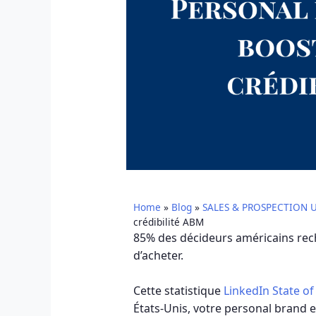
Home
»
Blog
»
SALES & PROSPECTION 
crédibilité ABM
85% des décideurs américains rec
d’acheter.
Cette statistique
LinkedIn State of
États-Unis, votre personal brand 