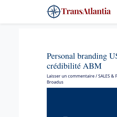
Aller
4
au
contenu
Personal branding US
crédibilité ABM
Laisser un commentaire
/
SALES &
Broadus