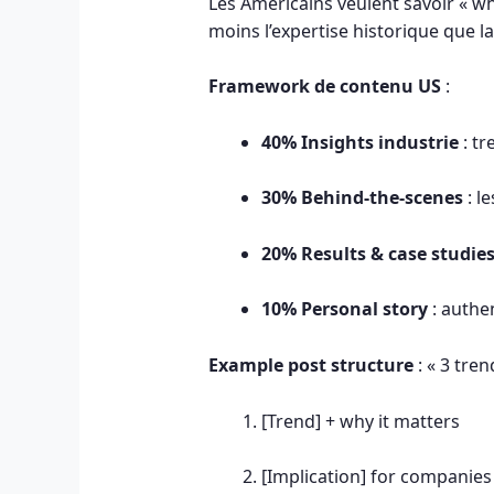
Les Américains veulent savoir « wha
moins l’expertise historique que la
Framework de contenu US
:
40% Insights industrie
: tr
30% Behind-the-scenes
: l
20% Results & case studie
10% Personal story
: authen
Example post structure
: « 3 tre
[Trend] + why it matters
[Implication] for companies