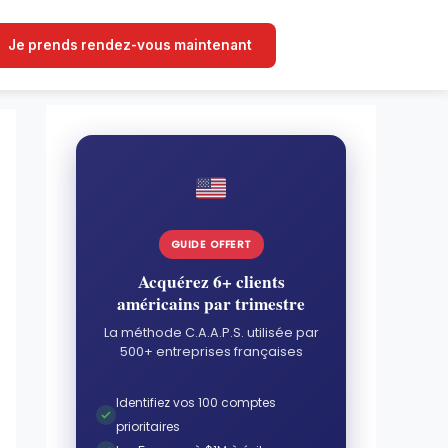
Je prends rendez-vous maintenant
GUIDE OFFERT
Acquérez 6+ clients
américains par trimestre
La méthode C.A.A.P.S. utilisée par
500+ entreprises françaises
Identifiez vos 100 comptes
prioritaires