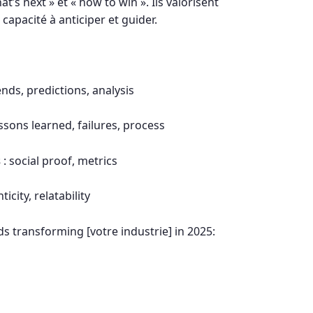
t’s next » et « how to win ». Ils valorisent
 capacité à anticiper et guider.
ends, predictions, analysis
essons learned, failures, process
s
: social proof, metrics
ticity, relatability
nds transforming [votre industrie] in 2025: