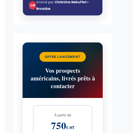
Animé par
Christina Rebuffet-
CR
Broadus
OFFRE LANCEMENT
Vos prospects
américains, livrés prêts à
contacter
À partir de
750
€ HT