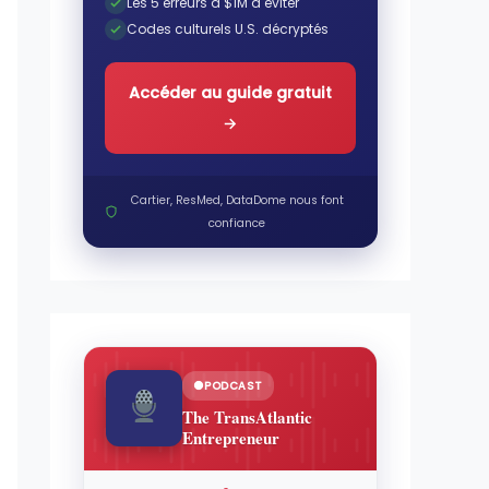
Les 5 erreurs à $1M à éviter
Codes culturels U.S. décryptés
Accéder au guide gratuit
→
Cartier, ResMed, DataDome nous font
confiance
PODCAST
The TransAtlantic
Entrepreneur