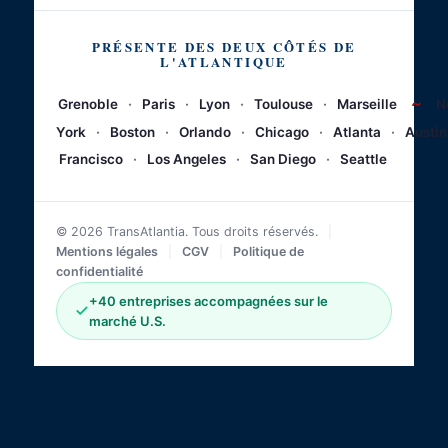
PRÉSENTE DES DEUX CÔTÉS DE
L'ATLANTIQUE
~
Grenoble
·
Paris
·
Lyon
·
Toulouse
·
Marseille
N
York
·
Boston
·
Orlando
·
Chicago
·
Atlanta
·
Austin
Francisco
·
Los Angeles
·
San Diego
·
Seattle
© 2026 TransAtlantia. Tous droits réservés.
|
Mentions légales
|
CGV
|
Politique de
confidentialité
+40 entreprises accompagnées sur le
marché U.S.