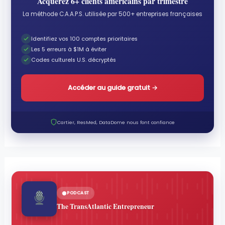
Acquérez 6+ clients américains par trimestre
La méthode C.A.A.P.S. utilisée par 500+ entreprises françaises
Identifiez vos 100 comptes prioritaires
Les 5 erreurs à $1M à éviter
Codes culturels U.S. décryptés
Accéder au guide gratuit
→
Cartier, ResMed, DataDome nous font confiance
PODCAST
The TransAtlantic Entrepreneur