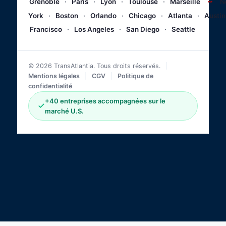
~
Grenoble
·
Paris
·
Lyon
·
Toulouse
·
Marseille
N
York
·
Boston
·
Orlando
·
Chicago
·
Atlanta
·
Austin
Francisco
·
Los Angeles
·
San Diego
·
Seattle
© 2026 TransAtlantia. Tous droits réservés.
|
Mentions légales
|
CGV
|
Politique de
confidentialité
+40 entreprises accompagnées sur le
marché U.S.