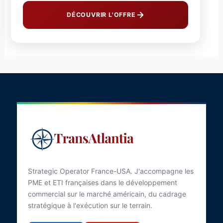
DÉCOUVRIR L'OFFRE
Strategic Operator France-USA. J'accompagne les
PME et ETI françaises dans le développement
commercial sur le marché américain, du cadrage
stratégique à l'exécution sur le terrain.