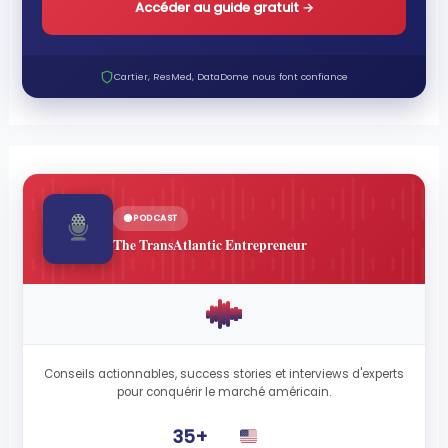
Accéder au guide gratuit
→
Cartier, ResMed, DataDome nous font confiance
PODCAST
The TransAtlantic Entrepreneur
Conseils actionnables, success stories et interviews d'experts
pour conquérir le marché américain.
35+