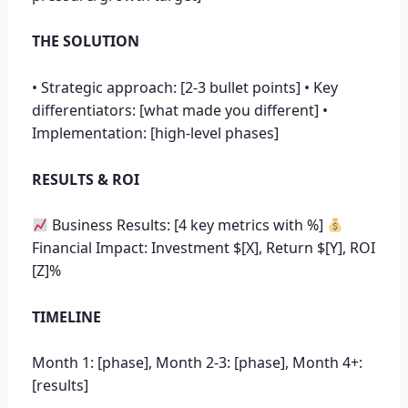
THE SOLUTION
• Strategic approach: [2-3 bullet points] • Key
differentiators: [what made you different] •
Implementation: [high-level phases]
RESULTS & ROI
Business Results: [4 key metrics with %]
Financial Impact: Investment $[X], Return $[Y], ROI
[Z]%
TIMELINE
Month 1: [phase], Month 2-3: [phase], Month 4+:
[results]