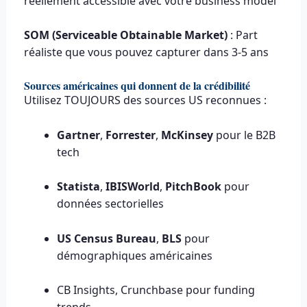
réellement accessible avec votre business model
SOM (Serviceable Obtainable Market)
: Part
réaliste que vous pouvez capturer dans 3-5 ans
Sources américaines qui donnent de la crédibilité
Utilisez TOUJOURS des sources US reconnues :
Gartner
,
Forrester
,
McKinsey
pour le B2B
tech
Statista
,
IBISWorld
,
PitchBook
pour
données sectorielles
US Census Bureau
,
BLS
pour
démographiques américaines
CB Insights, Crunchbase pour funding