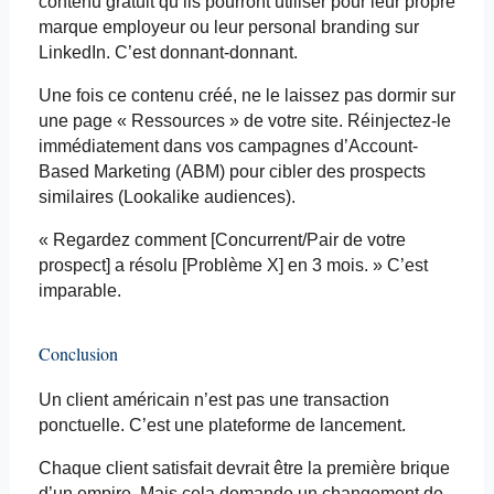
contenu gratuit qu’ils pourront utiliser pour leur propre
marque employeur ou leur
personal
branding
sur
LinkedIn. C’est donnant-donnant.
Une fois ce contenu créé, ne le laissez pas dormir sur
une page « Ressources » de votre site. Réinjectez-le
immédiatement dans vos campagnes d’
Account-
Based
Marketing (ABM) pour cibler des prospects
similaires (
Lookalike
audiences).
« Regardez comment [Concurrent/Pair de votre
prospect] a résolu [Problème X] en 3 mois. » C’est
imparable.
Conclusion
Un client américain n’est pas une transaction
ponctuelle. C’est une plateforme de lancement.
Chaque client satisfait devrait être la première brique
d’un empire. Mais cela demande un changement de