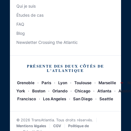
Qui je suis
Études de cas
FAQ
Blog
Newsletter Crossing the Atlantic
PRÉSENTE DES DEUX CÔTÉS DE
L'ATLANTIQUE
~
Grenoble
·
Paris
·
Lyon
·
Toulouse
·
Marseille
N
York
·
Boston
·
Orlando
·
Chicago
·
Atlanta
·
Austin
Francisco
·
Los Angeles
·
San Diego
·
Seattle
© 2026 TransAtlantia. Tous droits réservés.
|
Mentions légales
|
CGV
|
Politique de