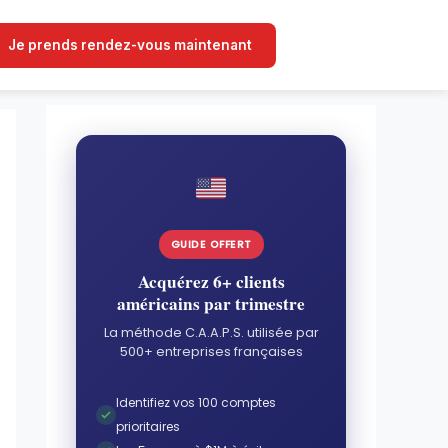
Je prends rendez-vous maintenant
GUIDE OFFERT
Acquérez 6+ clients
américains par trimestre
La méthode C.A.A.P.S. utilisée par
500+ entreprises françaises
Identifiez vos 100 comptes
prioritaires