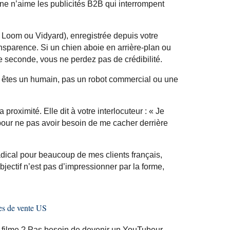
ne n’aime les publicités B2B qui interrompent
e
Loom
ou
Vidyard
), enregistrée depuis votre
nsparence. Si un chien aboie en arrière-plan ou
 seconde, vous ne perdez pas de crédibilité.
 êtes un humain, pas un robot commercial ou une
 proximité. Elle dit à votre interlocuteur : « Je
pour ne pas avoir besoin de me cacher derrière
dical pour beaucoup de mes clients français,
bjectif n’est pas d’impressionner par la forme,
les de vente US
n filme ? Pas besoin de devenir un
YouTubeur
.