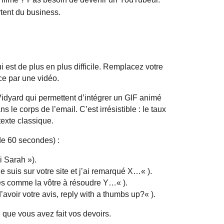
rtent du business.
i est de plus en plus difficile. Remplacez votre
e par une vidéo.
idyard
qui permettent d’intégrer un GIF animé
ans le corps
de l’email
. C’est irrésistible : le taux
texte classique.
 de 60 secondes) :
i Sarah »).
e suis sur votre site et j’ai remarqué
X…
« ).
tes comme la vôtre à résoudre
Y…
« ).
d’avoir votre avis,
reply
with
a
thumbs
up?
« ).
 que vous avez fait vos devoirs.