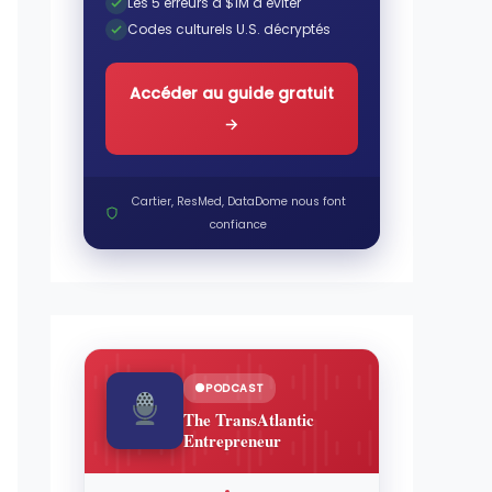
Les 5 erreurs à $1M à éviter
Codes culturels U.S. décryptés
Accéder au guide gratuit
→
Cartier, ResMed, DataDome nous font
confiance
PODCAST
The TransAtlantic
Entrepreneur