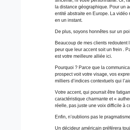
sincérité, ni votre personnalité. Or,
la distance géographique. Pour un a
entité abstraite en Europe. La vidéo 
en un instant.
De plus, soyons honnêtes sur un poin
Beaucoup de mes clients redoutent l
peur
que leur accent soit un
frein .
Pa
est votre meilleure alliée ici.
Pourquoi ? Parce que la communicati
prospect voit votre visage, vos expr
milliers d’indices contextuels qui l’
Votre accent, qui pourrait être fatig
caractéristique charmante et « auth
réelle, pas juste une voix difficile à
Enfin, n’oublions pas le pragmatism
Un décideur américain préférera tou