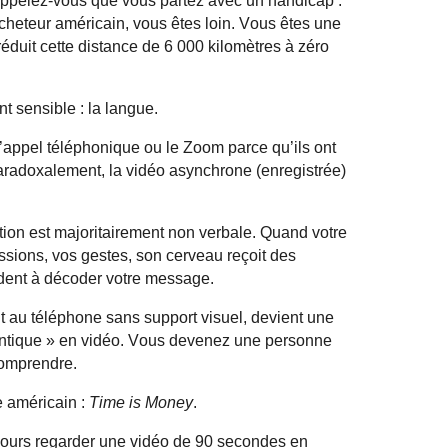
 rappelez-vous que vous partez avec un handicap :
cheteur américain, vous êtes loin. Vous êtes une
réduit cette distance de 6 000 kilomètres à zéro
t sensible : la langue.
’appel téléphonique ou le Zoom parce qu’ils
ont
radoxalement, la vidéo asynchrone (enregistrée)
on est majoritairement non verbale. Quand votre
essions, vos gestes, son cerveau reçoit des
aident à décoder votre message.
ant au téléphone sans support visuel, devient une
entique » en vidéo. Vous devenez une personne
 comprendre.
e américain :
Time
is
Money
.
jours regarder une vidéo de 90 secondes en