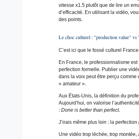
vitesse x1.5 plutôt que de lire un
ema
d’efficacité. En utilisant la vidéo, v
des points.
Le choc culturel : "production value" vs 
C’est ici que le fossé culturel Franc
En France, le professionnalisme est s
perfection formelle. Publier une vid
dans la voix peut être perçu comme u
« amateur ».
Aux États-Unis, la définition du pro
Aujourd’hui, on valorise l’authentici
:
Done
is
better
than
perfect
.
J’irais même plus loin : la perfection
Une vidéo trop léchée, trop montée,