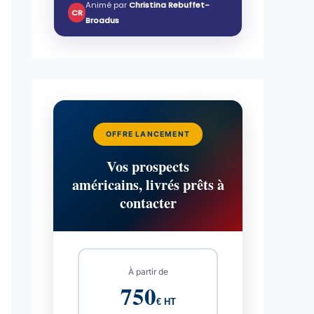
Animé par
Christina Rebuffet-
CR
Broadus
OFFRE LANCEMENT
Vos prospects
américains, livrés prêts à
contacter
À partir de
750
€ HT