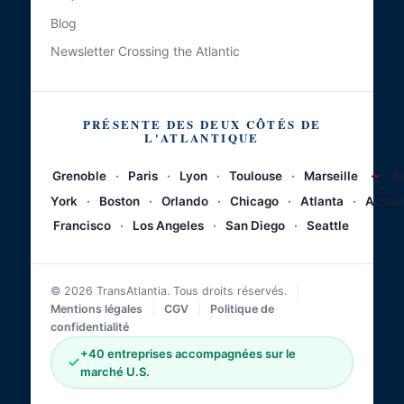
Blog
Newsletter Crossing the Atlantic
PRÉSENTE DES DEUX CÔTÉS DE
L'ATLANTIQUE
~
Grenoble
·
Paris
·
Lyon
·
Toulouse
·
Marseille
N
York
·
Boston
·
Orlando
·
Chicago
·
Atlanta
·
Austin
Francisco
·
Los Angeles
·
San Diego
·
Seattle
© 2026 TransAtlantia. Tous droits réservés.
|
Mentions légales
|
CGV
|
Politique de
confidentialité
+40 entreprises accompagnées sur le
marché U.S.