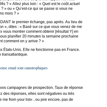
s ? » Allez plus loin : « Quel est le coût actuel
 ? » ou « Qu’est-ce qui se passe si vous ne
ins mois ? »
DANT le premier échange, pas après. Au lieu de
on », dites : « Basé sur ce que vous venez de me
ux vous montrer comment obtenir [résultat Y] en
ous planifier 20 minutes la semaine prochaine
t comment on y arrive ? »
x États-Unis. Elle ne fonctionne pas en France.
 transatlantique.
éponse
email
sont catastrophiques
r vos campagnes de prospection. Taux de réponse
z des réponses, elles sont négatives ou très
e
me
from
your
list
« , ou pire encore, pas de