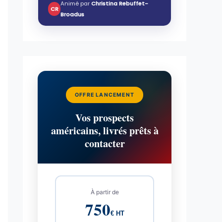
Animé par
Christina Rebuffet-
CR
Broadus
OFFRE LANCEMENT
Vos prospects
américains, livrés prêts à
contacter
À partir de
750
€ HT