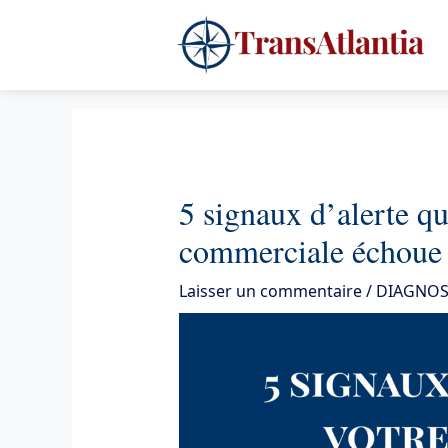
Aller
4
au
contenu
5 signaux d’alerte q
commerciale échoue 
Laisser un commentaire
/
DIAGNOS