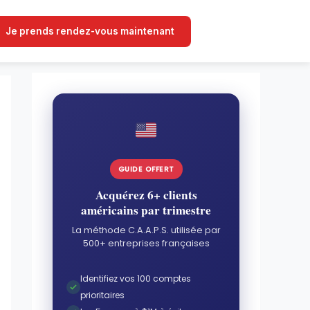
Je prends rendez-vous maintenant
GUIDE OFFERT
Acquérez 6+ clients
américains par trimestre
La méthode C.A.A.P.S. utilisée par
500+ entreprises françaises
Identifiez vos 100 comptes
prioritaires