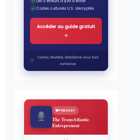
Les 5 erreurs à $1M à éviter
Codes culturels U.S. décryptés
Accéder au guide gratuit
→
Cartier, ResMed, DataDome nous font
confiance
PODCAST
The TransAtlantic
Entrepreneur