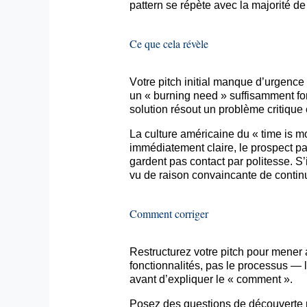
pattern se répète avec la majorité d
Ce que cela révèle
Votre pitch initial manque d’urgence 
un «
burning
need
» suffisamment for
solution résout un problème critique 
La culture américaine du « time
is
mon
immédiatement claire, le prospect p
gardent pas contact par politesse. S’i
vu de raison convaincante de continu
Comment corriger
Restructurez votre pitch pour mener a
fonctionnalités, pas le processus —
avant d’expliquer le « comment ».
Posez des questions de découverte p