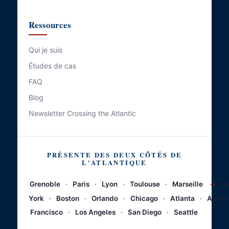
Ressources
Qui je suis
Études de cas
FAQ
Blog
Newsletter Crossing the Atlantic
PRÉSENTE DES DEUX CÔTÉS DE
L'ATLANTIQUE
~
Grenoble
·
Paris
·
Lyon
·
Toulouse
·
Marseille
N
York
·
Boston
·
Orlando
·
Chicago
·
Atlanta
·
Austin
Francisco
·
Los Angeles
·
San Diego
·
Seattle