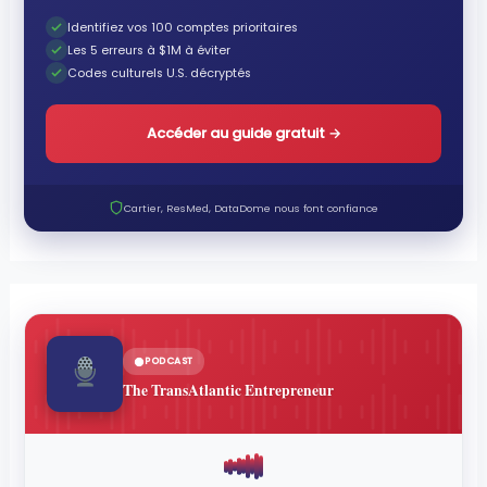
Identifiez vos 100 comptes prioritaires
Les 5 erreurs à $1M à éviter
Codes culturels U.S. décryptés
Accéder au guide gratuit
→
Cartier, ResMed, DataDome nous font confiance
PODCAST
The TransAtlantic Entrepreneur