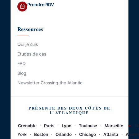
Prendre RDV
Ressources
Qui je suis
Études de cas
FAQ
Blog
Newsletter Crossing the Atlantic
PRÉSENTE DES DEUX CÔTÉS DE
L'ATLANTIQUE
~
Grenoble
·
Paris
·
Lyon
·
Toulouse
·
Marseille
N
York
·
Boston
·
Orlando
·
Chicago
·
Atlanta
·
Austin