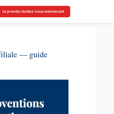
Je prends rendez-vous maintenant
iliale — guide