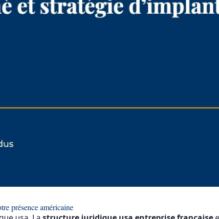
otre présence américaine
ique usa, La
structure juridique usa entreprise française
e