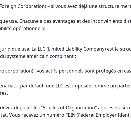
e (Foreign Corporation) – si vous avez déjà une structure mèr
ique usa, Chacune a des avantages et des inconvénients dist
ibilité opérationnelle.
 juridique usa, La LLC (Limited Liability Company) est la str
if du système américain combinant :
e corporation) : vos actifs personnels sont protégés en cas 
tenariat) : par défaut, une LLC est imposée comme un partena
res.
 devez déposer les “Articles of Organization” auprès du secré
’État. Vous recevez un numéro FEIN (Federal Employer Iden