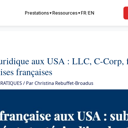
Prestations
Ressources
FR
/
EN
▼
▼
juridique aux USA : LLC, C-Corp, f
ises françaises
PRATIQUES
/ Par
Christina Rebuffet-Broadus