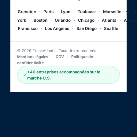
~
Grenoble
·
Paris
·
Lyon
·
Toulouse
·
Marseille
N
York
·
Boston
·
Orlando
·
Chicago
·
Atlanta
·
Austin
Francisco
·
Los Angeles
·
San Diego
·
Seattle
© 2026 TransAtlantia. Tous droits réservés.
|
Mentions légales
|
CGV
|
Politique de
confidentialité
+40 entreprises accompagnées sur le
marché U.S.