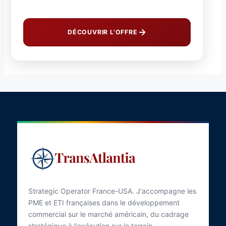
DÉCOUVRIR L'OFFRE
Strategic Operator France-USA. J'accompagne les
PME et ETI françaises dans le développement
commercial sur le marché américain, du cadrage
stratégique à l'exécution sur le terrain.