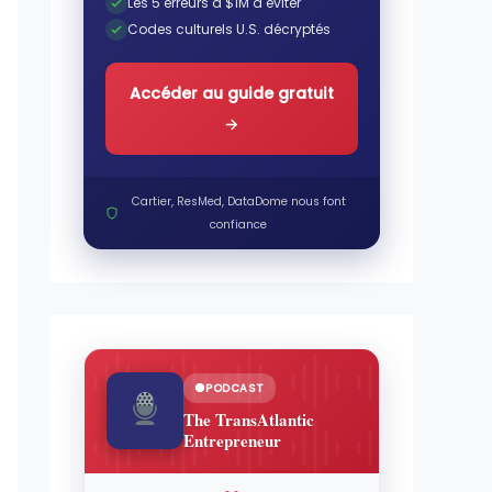
Les 5 erreurs à $1M à éviter
Codes culturels U.S. décryptés
Accéder au guide gratuit
→
Cartier, ResMed, DataDome nous font
confiance
PODCAST
The TransAtlantic
Entrepreneur