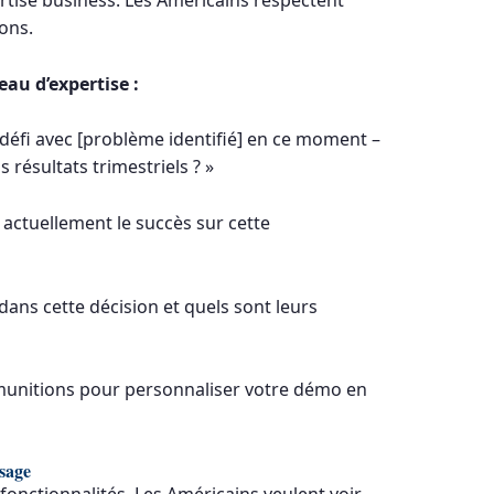
tise business. Les Américains respectent
ons.
eau d’expertise :
 défi avec [problème identifié] en ce moment –
résultats trimestriels ? »
ctuellement le succès sur cette
dans cette décision et quels sont leurs
munitions pour personnaliser votre démo en
sage
 fonctionnalités. Les Américains veulent voir