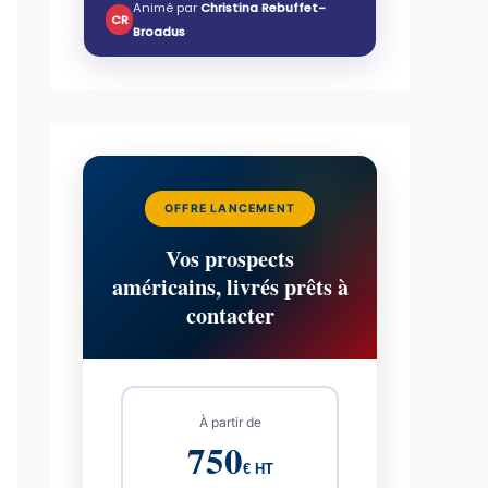
Animé par
Christina Rebuffet-
CR
Broadus
OFFRE LANCEMENT
Vos prospects
américains, livrés prêts à
contacter
À partir de
750
€ HT