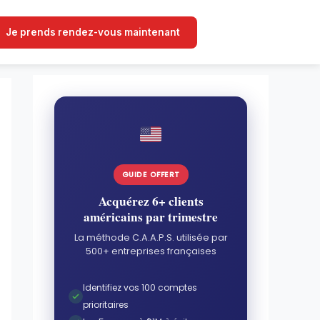
Je prends rendez-vous maintenant
GUIDE OFFERT
Acquérez 6+ clients
américains par trimestre
La méthode C.A.A.P.S. utilisée par
500+ entreprises françaises
Identifiez vos 100 comptes
prioritaires