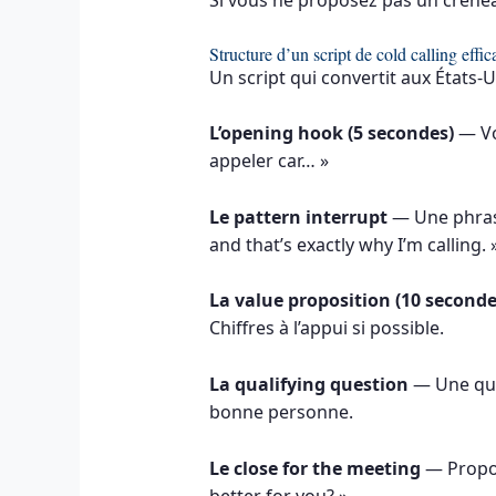
Structure d’un script de cold calling eff
Un script qui convertit aux États-U
L’opening hook (5 secondes)
— Vo
appeler car… »
Le pattern interrupt
— Une phrase
and that’s exactly why I’m calling. 
La value proposition (10 second
Chiffres à l’appui si possible.
La qualifying question
— Une ques
bonne personne.
Le close for the meeting
— Propos
better for you? »