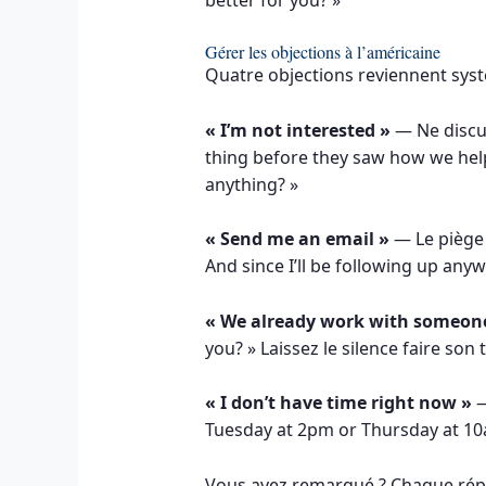
Gérer les objections à l’américaine
Quatre objections reviennent sys
« I’m not interested »
— Ne discut
thing before they saw how we help
anything? »
« Send me an email »
— Le piège c
And since I’ll be following up any
« We already work with someon
you? » Laissez le silence faire son t
« I don’t have time right now »
—
Tuesday at 2pm or Thursday at 10a
Vous avez remarqué ? Chaque répo