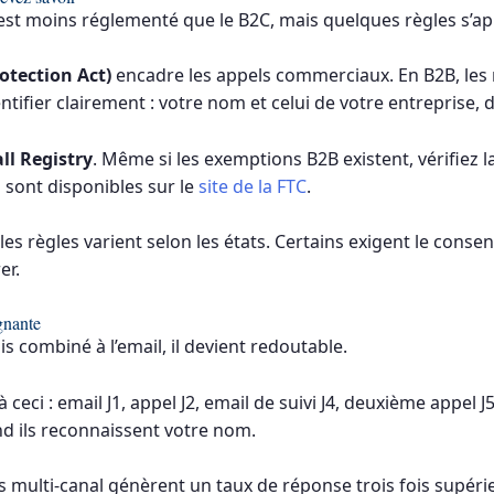
 est moins réglementé que le B2C, mais quelques règles s’ap
tection Act)
encadre les appels commerciaux. En B2B, les r
ifier clairement : votre nom et celui de votre entreprise, d
ll Registry
. Même si les exemptions B2B existent, vérifiez la
 sont disponibles sur le
site de la FTC
.
les règles varient selon les états. Certains exigent le cons
er.
gnante
is combiné à l’email, il devient redoutable.
eci : email J1, appel J2, email de suivi J4, deuxième appel J
 ils reconnaissent votre nom.
es multi-canal génèrent un taux de réponse trois fois supé