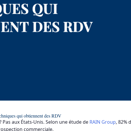
 techniques qui obtiennent des RDV
 ? Pas aux États-Unis. Selon une étude de
RAIN Group
, 82% 
rospection commerciale.