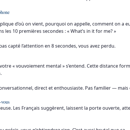
éphone
plique d’où on vient, pourquoi on appelle, comment on a eu 
s les 10 premières secondes : « What’s in it for me? »
 pas capté l’attention en 8 secondes, vous avez perdu.
otre « vouvoiement mental » s’entend. Cette distance formel
.
onversationnel, direct et enthousiaste. Pas familier — mais
-vous
ûteuse. Les Français suggèrent, laissent la porte ouverte, at
 précis, vous n’obtiendrez rien. C’est aussi brutal que ça.