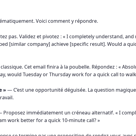
tématiquement. Voici comment y répondre.
ez pas. Validez et pivotez : « I completely understand, and 
ed [similar company] achieve [specific result]. Would a qui
lassique. Cet email finira à la poubelle. Répondez : « Absolut
way, would Tuesday or Thursday work for a quick call to walk
e »
— C’est une opportunité déguisée. La question magique 
ravail.
 Proposez immédiatement un créneau alternatif. « I comp
m work better for a quick 10-minute call? »
nse se termine par une proposition de rendez-vous avec d