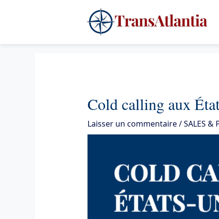
Aller
4
au
contenu
Cold calling aux Éta
Laisser un commentaire
/
SALES &