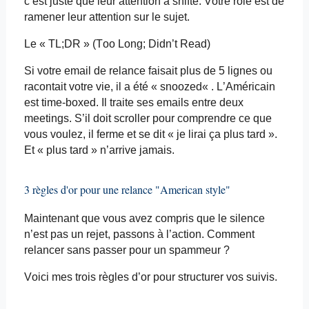
c’est juste que leur attention
a
shifté
. Votre rôle est de
ramener leur attention sur le sujet.
Le «
TL;DR
» (
Too
Long;
Didn’t
Read)
Si votre
email
de relance faisait plus de 5 lignes ou
racontait votre vie, il a été «
snoozed
« . L’Américain
est time-
boxed
. Il traite ses
emails
entre deux
meetings. S’il doit scroller pour comprendre ce que
vous voulez, il ferme et se dit « je lirai ça plus tard ».
Et « plus tard » n’arrive jamais.
3 règles d'or pour une relance "American style"
Maintenant que vous avez compris que le silence
n’est pas un rejet, passons à l’action. Comment
relancer sans passer pour un spammeur ?
Voici mes trois règles d’or pour structurer vos suivis.