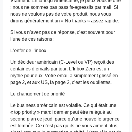
Vraiment. En tant qu’Américaine, je peux vous le dire
: nous ne sommes pas passifs-agressifs par mail. Si
nous ne voulons pas de votre produit, nous vous
dirons généralement un « No
thanks
» assez rapide.
Si vous n’avez pas de réponse, c’est souvent pour
l’une de ces raisons :
L’enfer de
l’inbox
Un décideur américain (C-
Level
ou VP) reçoit des
centaines
d’emails
par jour. L’Inbox
Zero
est un
mythe pour eux. Votre
email
a simplement glissé en
page 2, et aux US, la page 2,
c’est
les oubliettes.
Le changement de priorité
Le business américain est volatile. Ce qui était une
« top
priority
» mardi dernier peut être relégué au
second plan ce jeudi parce qu’une nouvelle urgence
est tombée. Ce n’est pas qu’ils ne vous aiment plus,