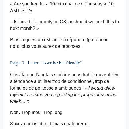
« Are
you
free for a 10-min chat
next
Tuesday at 10
AM
EST?
«
« Is
this
still
a
priority
for Q3, or
should
we
push
this
to
next
month
? »
Plus la question est facile à répondre (par oui ou
non), plus vous aurez de réponses.
Règle 3 : Le ton "assertive but
friendly
"
C’est là que l’anglais scolaire nous trahit souvent. On
a tendance à utiliser trop de conditionnel, trop de
formules de politesse alambiquées :
« I
would
allow
myself
to
remind
you
regarding
the
proposal
sent last
week
… »
Non. Trop mou. Trop long.
Soyez concis, direct, mais chaleureux.