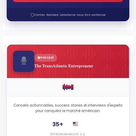
Cartier, ResMed, DataDome nous font confiance
PODCAST
The TransAtlantic Entrepreneur
Conseils actionnables, success stories et interviews d'experts
pour conquérir le marché américain.
35+
ÉPISODES
MARCHÉ U.S.