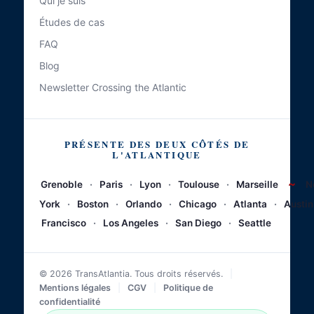
Qui je suis
Études de cas
FAQ
Blog
Newsletter Crossing the Atlantic
PRÉSENTE DES DEUX CÔTÉS DE
L'ATLANTIQUE
~
Grenoble
·
Paris
·
Lyon
·
Toulouse
·
Marseille
N
York
·
Boston
·
Orlando
·
Chicago
·
Atlanta
·
Austin
Francisco
·
Los Angeles
·
San Diego
·
Seattle
© 2026 TransAtlantia. Tous droits réservés.
|
Mentions légales
|
CGV
|
Politique de
confidentialité