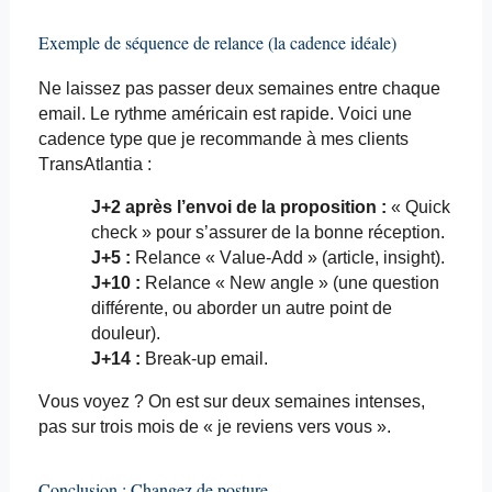
Exemple de séquence de relance (la cadence idéale)
Ne laissez pas passer deux semaines entre chaque
email
. Le rythme américain est rapide. Voici une
cadence type que je recommande à mes clients
TransAtlantia
:
J+2 après l’envoi de la proposition :
« Quick
check » pour s’assurer de la bonne réception.
J+5 :
Relance « Value-
Add
» (article, insight).
J+10 :
Relance « New angle » (une question
différente, ou aborder un autre point de
douleur).
J+14 :
Break-up
email
.
Vous voyez ? On est sur deux semaines intenses,
pas sur trois mois de « je reviens vers vous ».
Conclusion : Changez de posture