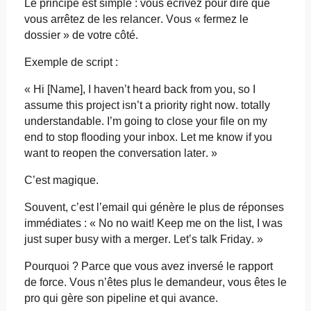
Le principe est simple : vous écrivez pour dire que
vous arrêtez de les relancer. Vous « fermez le
dossier » de votre côté.
Exemple de script :
« Hi [Name], I
haven’t
heard
back
from
you
,
so
I
assume
this
project
isn’t
a
priority
right
now
.
totally
understandable
.
I’m
going
to close
your
file on
my
end to stop
flooding
your
inbox
. Let me know if
you
want
to
reopen
the conversation
later
. »
C’est magique.
Souvent, c’est
l’email
qui génère le plus de réponses
immédiates : « No
no
wait
!
Keep
me on the
list
, I
was
just
super
busy
with
a
merger.
Let’s
talk Friday. »
Pourquoi ? Parce que vous avez inversé le rapport
de force. Vous n’êtes plus le demandeur, vous êtes le
pro qui gère son pipeline et qui avance.