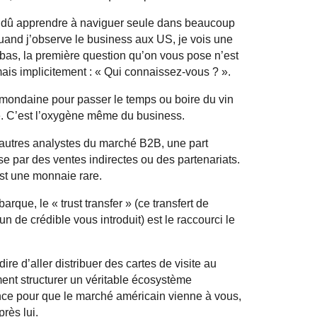
ai dû apprendre à naviguer seule dans beaucoup
quand j’observe le business aux US, je vois une
bas, la première question qu’on vous pose n’est
mais implicitement : « Qui connaissez-vous ? ».
 mondaine pour passer le temps ou boire du vin
e. C’est l’oxygène même du business.
’autres analystes du marché B2B, une part
par des ventes indirectes ou des partenariats.
st une monnaie rare.
barque, le « trust
transfer
» (ce transfert de
 de crédible vous introduit) est le raccourci le
ire d’aller distribuer des cartes de visite au
ent structurer un véritable écosystème
ence pour que le marché américain vienne à vous,
rès lui.