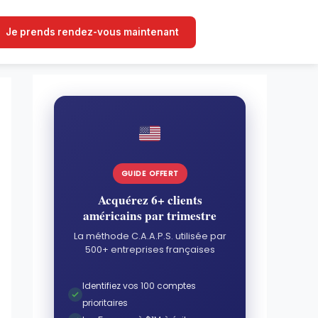
Je prends rendez-vous maintenant
GUIDE OFFERT
Acquérez 6+ clients
américains par trimestre
La méthode C.A.A.P.S. utilisée par
500+ entreprises françaises
Identifiez vos 100 comptes
prioritaires