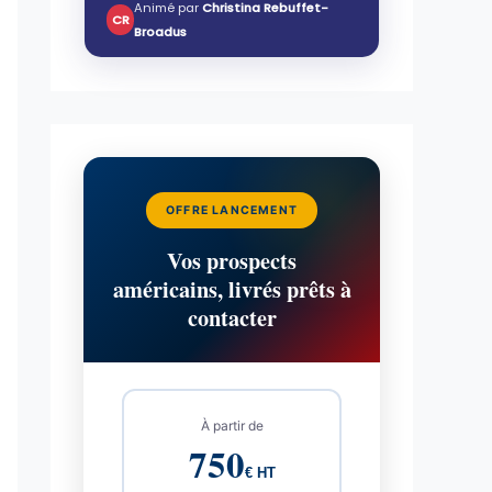
Animé par
Christina Rebuffet-
CR
Broadus
OFFRE LANCEMENT
Vos prospects
américains, livrés prêts à
contacter
À partir de
750
€ HT