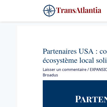
Aller
4
au
contenu
Partenaires USA : c
écosystème local sol
Laisser un commentaire
/
EXPANSI
Broadus