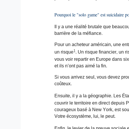
Pourquoi le "solo
game
" est suicidaire 
Il y a une réalité brutale que beauc
barrière de la méfiance.
Pour un acheteur américain, une ent
1
un risque
. Un risque financier, un ri
vous voir repartir en Europe dans six 
et ils n’ont pas aimé la fin.
Si vous arrivez seul, vous devez prouv
coûteux.
Ensuite, il y a la géographie. Les Ét
couvrir le territoire en direct depui
courageux basé à New York, est souv
Votre écosystème, lui, le peut.
Enfin, le levier de la preuve sociale