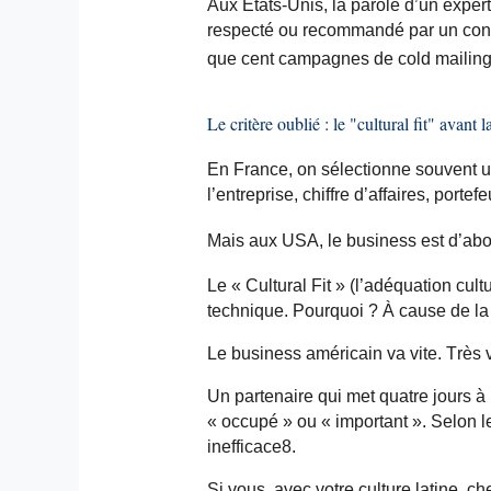
Aux États-Unis, la parole d’un expert
respecté ou recommandé par un consu
que cent campagnes de cold mailin
Le critère oublié : le "cultural fit" avan
En France, on sélectionne souvent un 
l’entreprise, chiffre d’affaires, portefe
Mais aux USA, le business est d’abor
Le « Cultural Fit » (l’adéquation cul
technique. Pourquoi ? À cause de la 
Le business américain va vite. Très v
Un partenaire qui met quatre jours 
« occupé » ou « important ». Selon le
inefficace8.
Si vous, avec votre culture latine, c