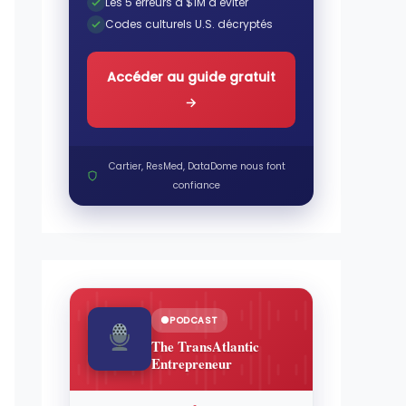
Les 5 erreurs à $1M à éviter
Codes culturels U.S. décryptés
Accéder au guide gratuit
→
Cartier, ResMed, DataDome nous font
confiance
PODCAST
The TransAtlantic
Entrepreneur