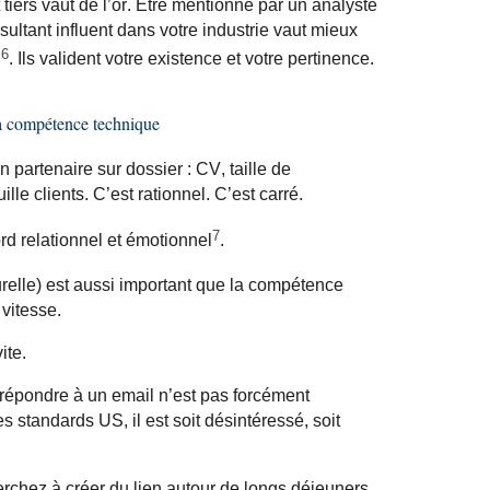
 tiers vaut de l’or. Être mentionné par un analyste
ltant influent dans votre industrie vaut mieux
6
g
. Ils valident votre existence et votre pertinence.
t la compétence technique
partenaire sur dossier : CV, taille de
uille clients. C’est rationnel. C’est carré.
7
d relationnel et émotionnel
.
turelle) est aussi important que la compétence
vitesse.
ite.
à répondre à un
email
n’est pas forcément
s standards US, il est soit désintéressé, soit
herchez à créer du lien autour de longs déjeuners,