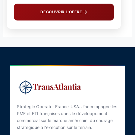
DÉCOUVRIR L'OFFRE
Strategic Operator France-USA. J'accompagne les
PME et ETI françaises dans le développement
commercial sur le marché américain, du cadrage
stratégique à l'exécution sur le terrain.