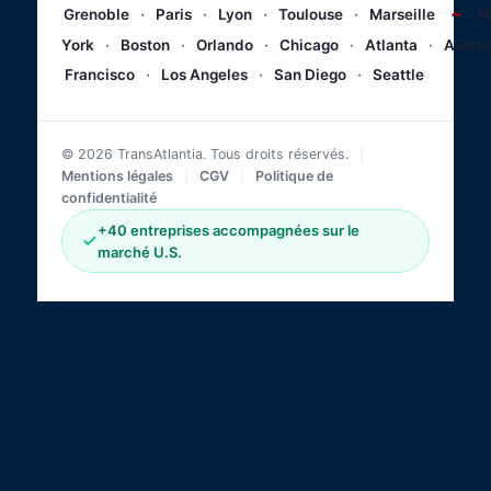
~
Grenoble
·
Paris
·
Lyon
·
Toulouse
·
Marseille
N
York
·
Boston
·
Orlando
·
Chicago
·
Atlanta
·
Austin
Francisco
·
Los Angeles
·
San Diego
·
Seattle
© 2026 TransAtlantia. Tous droits réservés.
|
Mentions légales
|
CGV
|
Politique de
confidentialité
+40 entreprises accompagnées sur le
marché U.S.