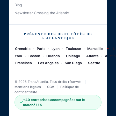
Blog
Newsletter Crossing the Atlantic
PRÉSENTE DES DEUX CÔTÉS DE
L'ATLANTIQUE
~
Grenoble
·
Paris
·
Lyon
·
Toulouse
·
Marseille
N
York
·
Boston
·
Orlando
·
Chicago
·
Atlanta
·
Austin
Francisco
·
Los Angeles
·
San Diego
·
Seattle
© 2026 TransAtlantia. Tous droits réservés.
|
Mentions légales
|
CGV
|
Politique de
confidentialité
+40 entreprises accompagnées sur le
marché U.S.